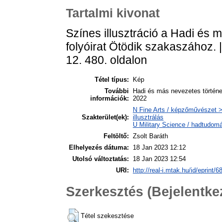
Tartalmi kivonat
Színes illusztráció a Hadi és 
folyóirat Ötödik szakaszához. |
12. 480. oldalon
Tétel típus:
Kép
További
Hadi és más nevezetes története
információk:
2022
N Fine Arts / képzőművészet > 
Szakterület(ek):
illusztrálás
U Military Science / hadtudom
Feltöltő:
Zsolt Baráth
Elhelyezés dátuma:
18 Jan 2023 12:12
Utolsó változtatás:
18 Jan 2023 12:54
URI:
http://real-i.mtak.hu/id/eprint/6
Szerkesztés (Bejelentk
Tétel szekesztése