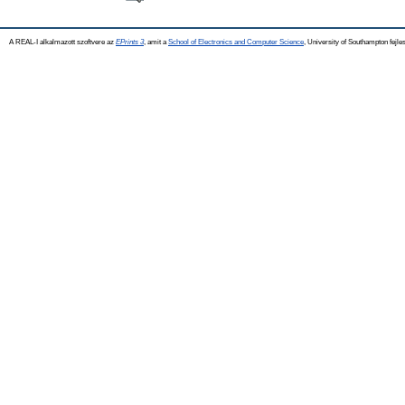
A REAL-I alkalmazott szoftvere az
EPrints 3
, amit a
School of Electronics and Computer Science
, University of Southampton fejles