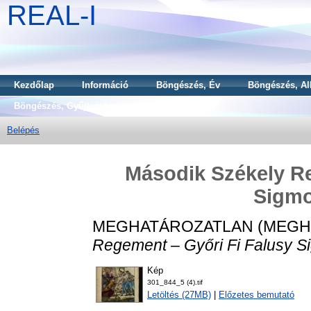
REAL-I
Kezdőlap
Információ
Böngészés, Év
Böngészés, Al
Böngészés, Gyűjtemény
Belépés
Második Székely Re
Sigmo
MEGHATÁROZATLAN (MEGH
Regement – Győri Fi Falusy Si
Kép
301_844_5 (4).tif
Letöltés (27MB)
|
Előzetes bemutató