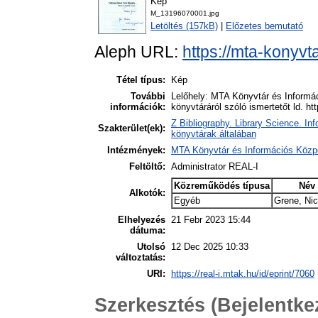
Kép
M_13196070001.jpg
Letöltés (157kB)
|
Előzetes bemutató
Aleph URL:
https://mta-konyvt
Tétel típus:
Kép
További
Lelőhely: MTA Könyvtár és Informá
információk:
könyvtáráról szóló ismertetőt ld. ht
Z Bibliography. Library Science. In
Szakterület(ek):
könyvtárak általában
Intézmények:
MTA Könyvtár és Információs Közp
Feltöltő:
Administrator REAL-I
Közreműködés típusa
Név
Alkotók:
Egyéb
Grene, Nic
Elhelyezés
21 Febr 2023 15:44
dátuma:
Utolsó
12 Dec 2025 10:33
változtatás:
URI:
https://real-i.mtak.hu/id/eprint/7060
Szerkesztés (Bejelentk