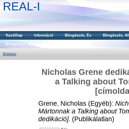
REAL-I
Kezdőlap
Információ
Böngészés, Év
Böngészés, Al
Böngészés, Gyűjtemény
Belépés
Nicholas Grene dedik
a Talking about T
[címolda
Grene, Nicholas
(Egyéb):
Nich
Mártonnak a Talking about To
dedikáció].
(Publikálatlan)