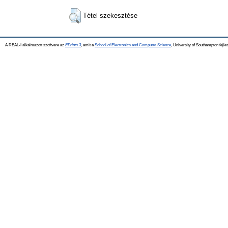
Tétel szekesztése
A REAL-I alkalmazott szoftvere az
EPrints 3
, amit a
School of Electronics and Computer Science
, University of Southampton fejles