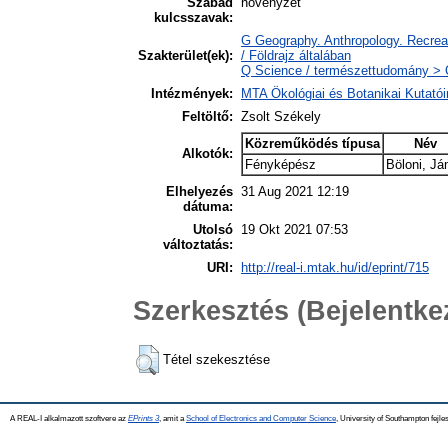
Szabad
növényzet
kulcsszavak:
G Geography. Anthropology. Recreat
Szakterület(ek):
/ Földrajz általában
Q Science / természettudomány > QH
Intézmények:
MTA Ökológiai és Botanikai Kutatói
Feltöltő:
Zsolt Székely
Közreműködés típusa
Név
Alkotók:
Fényképész
Böloni, Já
Elhelyezés
31 Aug 2021 12:19
dátuma:
Utolsó
19 Okt 2021 07:53
változtatás:
URI:
http://real-i.mtak.hu/id/eprint/715
Szerkesztés (Bejelentk
Tétel szekesztése
A REAL-I alkalmazott szoftvere az
EPrints 3
, amit a
School of Electronics and Computer Science
, University of Southampton fejles