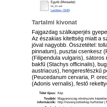
Egyéb (Metaadat)
h4_01.xml
Letöltés (2kB)
Tartalmi kivonat
Fajgazdag szálkaperjés gyepe
Az északias kitettség miatt a 
jóval nagyobb. Összetétel: to
pinnatum), pusztai csenkesz (
(Filipendula vulgaris), sátor
bakfű (Stachys officinalis), b
austriacus), hengeresfészkű p
(Peucedanum cervaria, P. oreos
(Adonis vernalis), festő reketty
Tétel típus:
Kép
További
Magyarország növényzete képekben, 
információk:
http://novenyzetiterkep.hu/fototar |