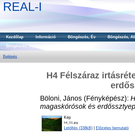
REAL-I
Kezdőlap
Információ
Böngészés, Év
Böngészés, Al
Böngészés, Gyűjtemény
Belépés
H4 Félszáraz irtásré
erdős
Böloni, János
(Fényképész):
H
magaskórósok és erdőssztyepr
Kép
h4_01.jpg
Letöltés (338kB)
|
Előzetes bemutató