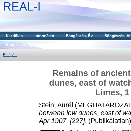
REAL-I
Kezdőlap
Információ
Böngészés, Év
Böngészés, Al
Böngészés, Gyűjtemény
Belépés
Remains of ancient
dunes, east of watc
Limes, 1
Stein, Aurél
(MEGHATÁROZAT
between low dunes, east of w
Apr 1907. [227].
(Publikálatlan