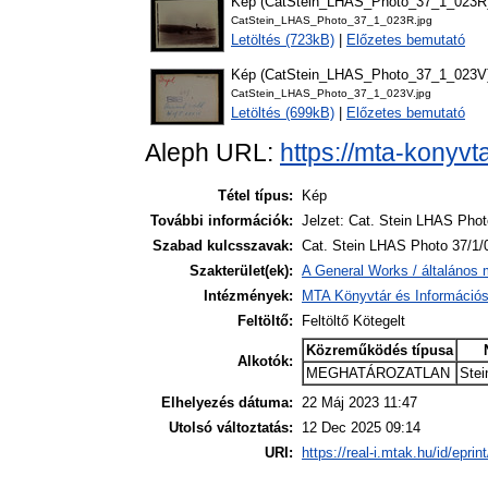
Kép (CatStein_LHAS_Photo_37_1_023R
CatStein_LHAS_Photo_37_1_023R.jpg
Letöltés (723kB)
|
Előzetes bemutató
Kép (CatStein_LHAS_Photo_37_1_023V
CatStein_LHAS_Photo_37_1_023V.jpg
Letöltés (699kB)
|
Előzetes bemutató
Aleph URL:
https://mta-konyvt
Tétel típus:
Kép
További információk:
Jelzet: Cat. Stein LHAS Phot
Szabad kulcsszavak:
Cat. Stein LHAS Photo 37/1/
Szakterület(ek):
A General Works / általános 
Intézmények:
MTA Könyvtár és Információ
Feltöltő:
Feltöltő Kötegelt
Közreműködés típusa
Alkotók:
MEGHATÁROZATLAN
Stei
Elhelyezés dátuma:
22 Máj 2023 11:47
Utolsó változtatás:
12 Dec 2025 09:14
URI:
https://real-i.mtak.hu/id/eprin