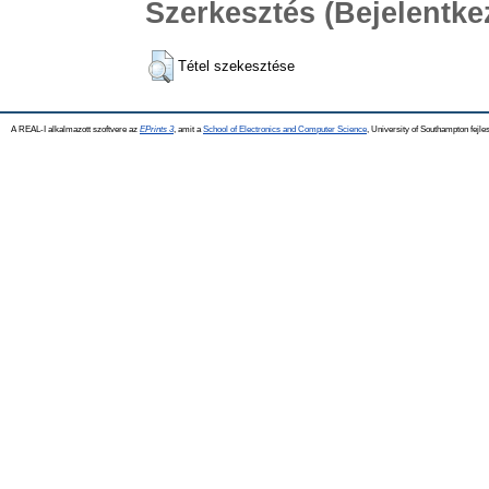
Szerkesztés (Bejelentk
Tétel szekesztése
A REAL-I alkalmazott szoftvere az
EPrints 3
, amit a
School of Electronics and Computer Science
, University of Southampton fejles