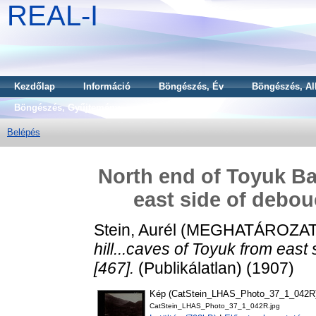
REAL-I
Kezdőlap
Információ
Böngészés, Év
Böngészés, Al
Böngészés, Gyűjtemény
Belépés
North end of Toyuk Bar
east side of debou
Stein, Aurél
(MEGHATÁROZAT
hill...caves of Toyuk from eas
[467].
(Publikálatlan) (1907)
Kép (CatStein_LHAS_Photo_37_1_042R
CatStein_LHAS_Photo_37_1_042R.jpg