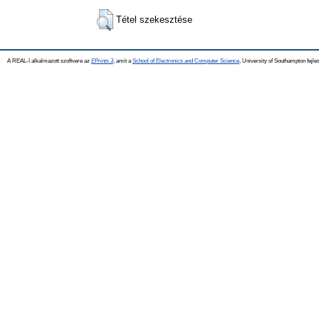
Tétel szekesztése
A REAL-I alkalmazott szoftvere az
EPrints 3
, amit a
School of Electronics and Computer Science
, University of Southampton fejles