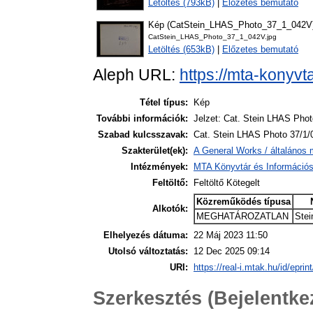
Letöltés (793kB)
|
Előzetes bemutató
Kép (CatStein_LHAS_Photo_37_1_042V
CatStein_LHAS_Photo_37_1_042V.jpg
Letöltés (653kB)
|
Előzetes bemutató
Aleph URL:
https://mta-konyvt
Tétel típus:
Kép
További információk:
Jelzet: Cat. Stein LHAS Phot
Szabad kulcsszavak:
Cat. Stein LHAS Photo 37/1/
Szakterület(ek):
A General Works / általános 
Intézmények:
MTA Könyvtár és Információ
Feltöltő:
Feltöltő Kötegelt
Közreműködés típusa
Alkotók:
MEGHATÁROZATLAN
Stei
Elhelyezés dátuma:
22 Máj 2023 11:50
Utolsó változtatás:
12 Dec 2025 09:14
URI:
https://real-i.mtak.hu/id/eprin
Szerkesztés (Bejelentk