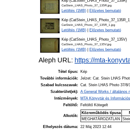
Kép (CatStein_LHAS_Photo_37_135R)
CatStein_LHAS_Photo_37_135R.jpg
Letöltés (1MB)
|
Előzetes bemutató
Kép (CatStein_LHAS_Photo_37_135R_1
CatStein_LHAS_Photo_37_135R_1.jpg
Letöltés (1MB)
|
Előzetes bemutató
Kép (CatStein_LHAS_Photo_37_135V)
CatStein_LHAS_Photo_37_135V.jpg
Letöltés (1MB)
|
Előzetes bemutató
Aleph URL:
https://mta-konyvt
Tétel típus:
Kép
További információk:
Jelzet: Cat. Stein LHAS Phot
Szabad kulcsszavak:
Cat. Stein LHAS Photo 37/8/
Szakterület(ek):
A General Works / általános 
Intézmények:
MTA Könyvtár és Információ
Feltöltő:
Feltöltő Kötegelt
Közreműködés típusa
Alkotók:
MEGHATÁROZATLAN
Stei
Elhelyezés dátuma:
22 Máj 2023 12:44