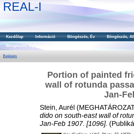
REAL-I
Kezdőlap
Információ
Böngészés, Év
Böngészés, Al
Böngészés, Gyűjtemény
Belépés
Portion of painted f
wall of rotunda passa
Jan-Feb
Stein, Aurél
(MEGHATÁROZAT
dido on south-east wall of rotu
Jan-Feb 1907. [1096].
(Publiká