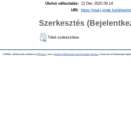
Utolsó változtatás:
12 Dec 2025 09:14
URI:
https://real-i.mtak.hu/id/eprin
Szerkesztés (Bejelentk
Tétel szekesztése
A REAL-I alkalmazott szoftvere az
EPrints 3
, amit a
School of Electronics and Computer Science
, University of Southampton fejles