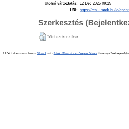
Utolsó változtatás:
12 Dec 2025 09:15
URI:
https://real-i.mtak.hu/id/eprin
Szerkesztés (Bejelentk
Tétel szekesztése
A REAL-I alkalmazott szoftvere az
EPrints 3
, amit a
School of Electronics and Computer Science
, University of Southampton fejles