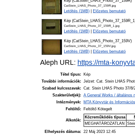
Kép (CatStein_LHAS_Photo_37_159R)
CatStein_LHAS_Photo_37_159R.jpg
Letöltés (1MB)
|
Előzetes bemutató
Kép (CatStein_LHAS_Photo_37_159R_1
CatStein_LHAS_Photo_37_159R_1.jpg
Letöltés (1MB)
|
Előzetes bemutató
Kép (CatStein_LHAS_Photo_37_159V)
CatStein_LHAS_Photo_37_159V.jpg
Letöltés (1MB)
|
Előzetes bemutató
Aleph URL:
https://mta-konyvt
Tétel típus:
Kép
További információk:
Jelzet: Cat. Stein LHAS Phot
Szabad kulcsszavak:
Cat. Stein LHAS Photo 37/8/
Szakterület(ek):
A General Works / általános 
Intézmények:
MTA Könyvtár és Információ
Feltöltő:
Feltöltő Kötegelt
Közreműködés típusa
Alkotók:
MEGHATÁROZATLAN
Stei
Elhelyezés dátuma:
22 Máj 2023 12:45