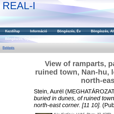
REAL-I
Kezdőlap
Információ
Böngészés, Év
Böngészés, Al
Böngészés, Gyűjtemény
Belépés
View of ramparts, pa
ruined town, Nan-hu, l
north-eas
Stein, Aurél
(MEGHATÁROZAT
buried in dunes, of ruined town
north-east corner. [11 10].
(Pub