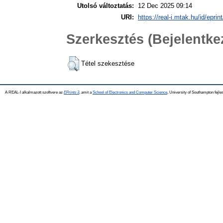
Utolsó változtatás:
12 Dec 2025 09:14
URI:
https://real-i.mtak.hu/id/eprin
Szerkesztés (Bejelentk
Tétel szekesztése
A REAL-I alkalmazott szoftvere az
EPrints 3
, amit a
School of Electronics and Computer Science
, University of Southampton fejles