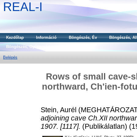
REAL-I
Kezdőlap
Információ
Böngészés, Év
Böngészés, Al
Böngészés, Gyűjtemény
Belépés
Rows of small cave-sh
northward, Ch'ien-fot
Stein, Aurél
(MEGHATÁROZAT
adjoining cave Ch.XII northwa
1907. [1117].
(Publikálatlan) (