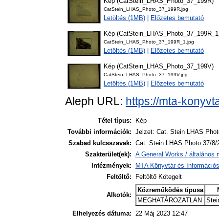
Kép (CatStein_LHAS_Photo_37_199R)
CatStein_LHAS_Photo_37_199R.jpg
Letöltés (1MB)
|
Előzetes bemutató
Kép (CatStein_LHAS_Photo_37_199R_1
CatStein_LHAS_Photo_37_199R_1.jpg
Letöltés (1MB)
|
Előzetes bemutató
Kép (CatStein_LHAS_Photo_37_199V)
CatStein_LHAS_Photo_37_199V.jpg
Letöltés (1MB)
|
Előzetes bemutató
Aleph URL:
https://mta-konyvt
Tétel típus:
Kép
További információk:
Jelzet: Cat. Stein LHAS Phot
Szabad kulcsszavak:
Cat. Stein LHAS Photo 37/8/
Szakterület(ek):
A General Works / általános 
Intézmények:
MTA Könyvtár és Információ
Feltöltő:
Feltöltő Kötegelt
Közreműködés típusa
Alkotók:
MEGHATÁROZATLAN
Stei
Elhelyezés dátuma:
22 Máj 2023 12:47