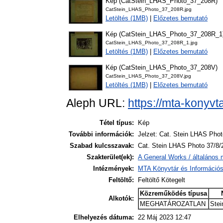
Kép (CatStein_LHAS_Photo_37_208R)
CatStein_LHAS_Photo_37_208R.jpg
Letöltés (1MB)
|
Előzetes bemutató
Kép (CatStein_LHAS_Photo_37_208R_1
CatStein_LHAS_Photo_37_208R_1.jpg
Letöltés (1MB)
|
Előzetes bemutató
Kép (CatStein_LHAS_Photo_37_208V)
CatStein_LHAS_Photo_37_208V.jpg
Letöltés (1MB)
|
Előzetes bemutató
Aleph URL:
https://mta-konyvt
Tétel típus:
Kép
További információk:
Jelzet: Cat. Stein LHAS Phot
Szabad kulcsszavak:
Cat. Stein LHAS Photo 37/8/
Szakterület(ek):
A General Works / általános 
Intézmények:
MTA Könyvtár és Információ
Feltöltő:
Feltöltő Kötegelt
Közreműködés típusa
Alkotók:
MEGHATÁROZATLAN
Stei
Elhelyezés dátuma:
22 Máj 2023 12:47