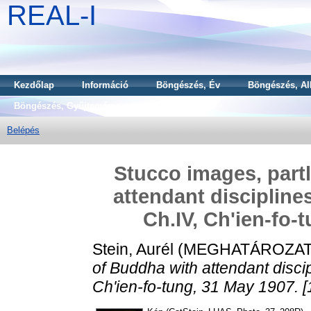
REAL-I
Kezdőlap
Információ
Böngészés, Év
Böngészés, Al
Böngészés, Gyűjtemény
Belépés
Stucco images, partl
attendant discipline
Ch.IV, Ch'ien-fo-
Stein, Aurél
(MEGHATÁROZAT
of Buddha with attendant disci
Ch'ien-fo-tung, 31 May 1907. [