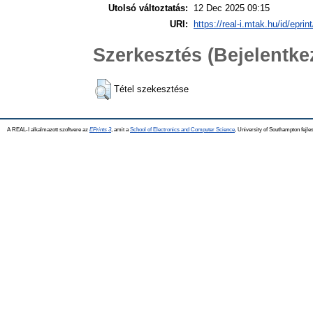
Utolsó változtatás:
12 Dec 2025 09:15
URI:
https://real-i.mtak.hu/id/eprin
Szerkesztés (Bejelentk
Tétel szekesztése
A REAL-I alkalmazott szoftvere az
EPrints 3
, amit a
School of Electronics and Computer Science
, University of Southampton fejles