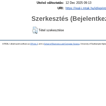
Utolsó változtatás:
12 Dec 2025 09:13
URI:
https://real-i.mtak.hu/id/eprin
Szerkesztés (Bejelentk
Tétel szekesztése
A REAL-I alkalmazott szoftvere az
EPrints 3
, amit a
School of Electronics and Computer Science
, University of Southampton fejles