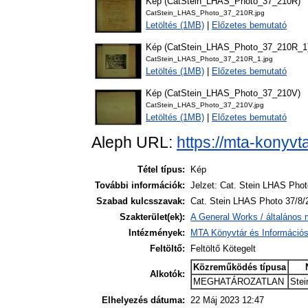
Kép (CatStein_LHAS_Photo_37_210R)
CatStein_LHAS_Photo_37_210R.jpg
Letöltés (1MB)
|
Előzetes bemutató
Kép (CatStein_LHAS_Photo_37_210R_1
CatStein_LHAS_Photo_37_210R_1.jpg
Letöltés (1MB)
|
Előzetes bemutató
Kép (CatStein_LHAS_Photo_37_210V)
CatStein_LHAS_Photo_37_210V.jpg
Letöltés (1MB)
|
Előzetes bemutató
Aleph URL:
https://mta-konyvt
Tétel típus:
Kép
További információk:
Jelzet: Cat. Stein LHAS Phot
Szabad kulcsszavak:
Cat. Stein LHAS Photo 37/8/
Szakterület(ek):
A General Works / általános 
Intézmények:
MTA Könyvtár és Információ
Feltöltő:
Feltöltő Kötegelt
Közreműködés típusa
Alkotók:
MEGHATÁROZATLAN
Stei
Elhelyezés dátuma:
22 Máj 2023 12:47