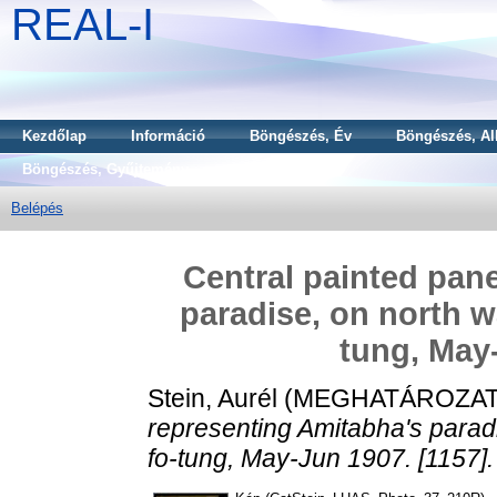
REAL-I
Kezdőlap
Információ
Böngészés, Év
Böngészés, Al
Böngészés, Gyűjtemény
Belépés
Central painted pane
paradise, on north wa
tung, May-
Stein, Aurél
(MEGHATÁROZAT
representing Amitabha's paradi
fo-tung, May-Jun 1907. [1157].