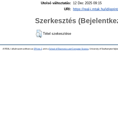
Utolsó változtatás:
12 Dec 2025 09:15
URI:
https://real-i.mtak.hu/id/eprin
Szerkesztés (Bejelentk
Tétel szekesztése
A REAL-I alkalmazott szoftvere az
EPrints 3
, amit a
School of Electronics and Computer Science
, University of Southampton fejles