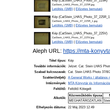
Kép (CatStein_LHAS_Photo_37_225R)
CatStein_LHAS_Photo_37_225R.jpg
Letöltés (1MB)
|
Előzetes bemutató
Kép (CatStein_LHAS_Photo_37_225R_1
CatStein_LHAS_Photo_37_225R_1.jpg
Letöltés (1MB)
|
Előzetes bemutató
Kép (CatStein_LHAS_Photo_37_225V)
CatStein_LHAS_Photo_37_225V.jpg
Letöltés (1MB)
|
Előzetes bemutató
Aleph URL:
https://mta-konyvt
Tétel típus:
Kép
További információk:
Jelzet: Cat. Stein LHAS Phot
Szabad kulcsszavak:
Cat. Stein LHAS Photo 37/8/
Szakterület(ek):
A General Works / általános 
Intézmények:
MTA Könyvtár és Információ
Feltöltő:
Feltöltő Kötegelt
Közreműködés típusa
Alkotók:
MEGHATÁROZATLAN
Stei
Elhelyezés dátuma:
22 Máj 2023 12:49