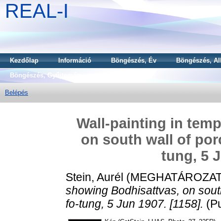
REAL-I
Kezdőlap
Információ
Böngészés, Év
Böngészés, Al
Böngészés, Gyűjtemény
Belépés
Wall-painting in tem
on south wall of por
tung, 5 
Stein, Aurél
(MEGHATÁROZAT
showing Bodhisattvas, on south
fo-tung, 5 Jun 1907. [1158].
(P