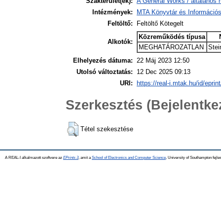
Szakterület(ek):
A General Works / általános 
Intézmények:
MTA Könyvtár és Információ
Feltöltő:
Feltöltő Kötegelt
Közreműködés típusa
Alkotók:
MEGHATÁROZATLAN
Stei
Elhelyezés dátuma:
22 Máj 2023 12:50
Utolsó változtatás:
12 Dec 2025 09:13
URI:
https://real-i.mtak.hu/id/eprin
Szerkesztés (Bejelentk
Tétel szekesztése
A REAL-I alkalmazott szoftvere az
EPrints 3
, amit a
School of Electronics and Computer Science
, University of Southampton fejles