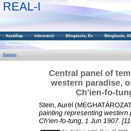
REAL-I
Kezdőlap
Információ
Böngészés, Év
Böngészés, Al
Böngészés, Gyűjtemény
Belépés
Central panel of tem
western paradise, o
Ch'ien-fo-tun
Stein, Aurél
(MEGHATÁROZAT
painting representing western 
Ch'ien-fo-tung, 1 Jun 1907. [11