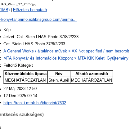
LHAS_Photo_37_233V.jpg
 (1MB)
|
Előzetes bemutató
a-konyvtar.primo.exlibrisgroup.com/perma...
:
Kép
:
Jelzet: Cat. Stein LHAS Photo 37/8/2/233
:
Cat. Stein LHAS Photo 37/8/2/233
:
A General Works / általános művek > AX Not specified / nem besorolt
:
MTA Könyvtár és Információs Központ > MTA KIK Keleti Gyűjtemény
:
Feltöltő Kötegelt
Közreműködés típusa
Név
Alkotó azonosító
:
MEGHATÁROZATLAN
Stein, Aurél
MEGHATÁROZATLAN
:
22 Máj 2023 12:50
:
12 Dec 2025 09:14
:
https://real-i.mtak.hu/id/eprint/7602
lentkezés szükséges)
e