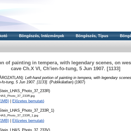
kotó
Böngészés, Intézmények
Böngészés, Típus
Böngé
on of painting in tempera, with legendary scenes, on west 
cave Ch.X VI, Ch'ien-fo-tung, 5 Jun 1907. [1133]
ÁROZATLAN):
Left-hand portion of painting in tempera, with legendary scenes
-fo-tung, 5 Jun 1907. [1133].
(Publikálatlan) (1907)
tStein_LHAS_Photo_37_233R)
LHAS_Photo_37_233R.jpg
 (1MB)
|
Előzetes bemutató
tStein_LHAS_Photo_37_233R_1)
LHAS_Photo_37_233R_1.jpg
 (1MB)
|
Előzetes bemutató
tStein_LHAS_Photo_37_233V)