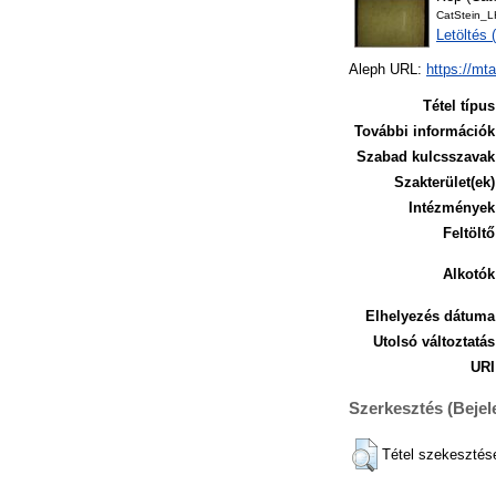
CatStein_
Letöltés
Aleph URL:
https://mt
Tétel típus
További információk
Szabad kulcsszavak
Szakterület(ek)
Intézmények
Feltöltő
Alkotók
Elhelyezés dátuma
Utolsó változtatás
URI
Szerkesztés (Beje
Tétel szekesztés