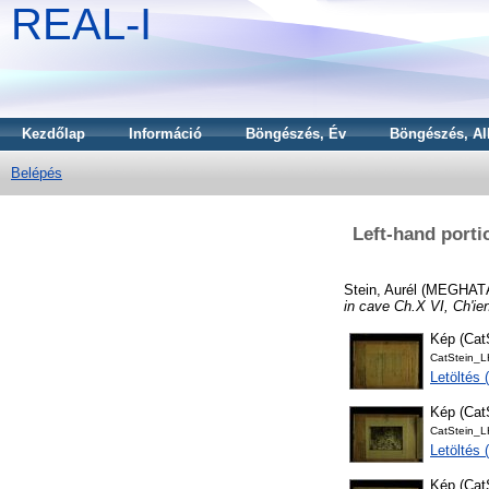
REAL-I
Kezdőlap
Információ
Böngészés, Év
Böngészés, Al
Belépés
Left-hand porti
Stein, Aurél
(MEGHAT
in cave Ch.X VI, Ch'ien
Kép (Ca
CatStein_
Letöltés
Kép (Ca
CatStein_
Letöltés
Kép (Ca