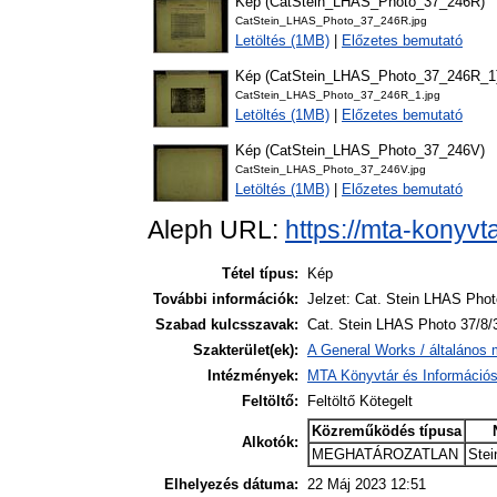
Kép (CatStein_LHAS_Photo_37_246R)
CatStein_LHAS_Photo_37_246R.jpg
Letöltés (1MB)
|
Előzetes bemutató
Kép (CatStein_LHAS_Photo_37_246R_1
CatStein_LHAS_Photo_37_246R_1.jpg
Letöltés (1MB)
|
Előzetes bemutató
Kép (CatStein_LHAS_Photo_37_246V)
CatStein_LHAS_Photo_37_246V.jpg
Letöltés (1MB)
|
Előzetes bemutató
Aleph URL:
https://mta-konyvt
Tétel típus:
Kép
További információk:
Jelzet: Cat. Stein LHAS Phot
Szabad kulcsszavak:
Cat. Stein LHAS Photo 37/8/
Szakterület(ek):
A General Works / általános 
Intézmények:
MTA Könyvtár és Információ
Feltöltő:
Feltöltő Kötegelt
Közreműködés típusa
Alkotók:
MEGHATÁROZATLAN
Stei
Elhelyezés dátuma:
22 Máj 2023 12:51