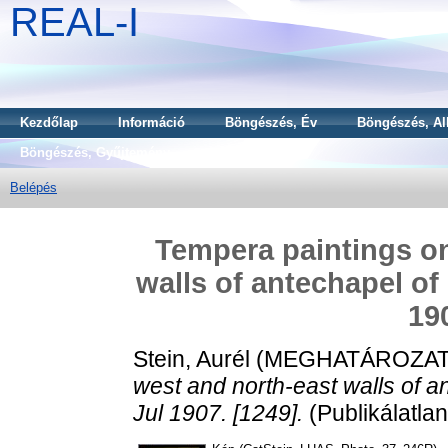
REAL-I
Kezdőlap
Információ
Böngészés, Év
Böngészés, Al
Böngészés, Gyűjtemény
Belépés
Tempera paintings on
walls of antechapel of 
19
Stein, Aurél
(MEGHATÁROZAT
west and north-east walls of a
Jul 1907. [1249].
(Publikálatla