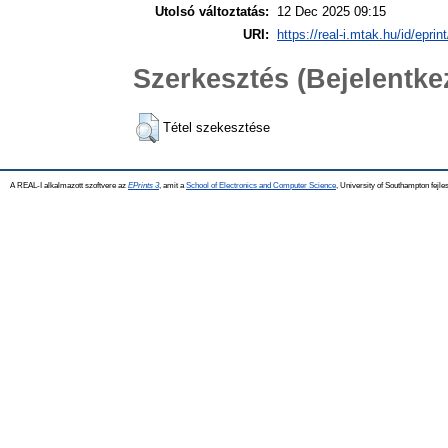
Utolsó változtatás:
12 Dec 2025 09:15
URI:
https://real-i.mtak.hu/id/eprin
Szerkesztés (Bejelentk
Tétel szekesztése
A REAL-I alkalmazott szoftvere az
EPrints 3
, amit a
School of Electronics and Computer Science
, University of Southampton fejles