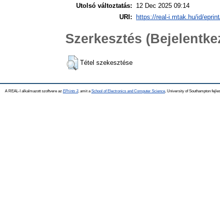
Utolsó változtatás:
12 Dec 2025 09:14
URI:
https://real-i.mtak.hu/id/eprin
Szerkesztés (Bejelentk
Tétel szekesztése
A REAL-I alkalmazott szoftvere az
EPrints 3
, amit a
School of Electronics and Computer Science
, University of Southampton fejles