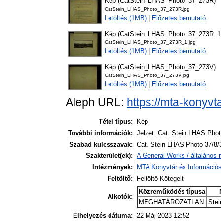
Kép (CatStein_LHAS_Photo_37_273R)
CatStein_LHAS_Photo_37_273R.jpg
Letöltés (1MB)
|
Előzetes bemutató
Kép (CatStein_LHAS_Photo_37_273R_1
CatStein_LHAS_Photo_37_273R_1.jpg
Letöltés (1MB)
|
Előzetes bemutató
Kép (CatStein_LHAS_Photo_37_273V)
CatStein_LHAS_Photo_37_273V.jpg
Letöltés (1MB)
|
Előzetes bemutató
Aleph URL:
https://mta-konyvt
Tétel típus:
Kép
További információk:
Jelzet: Cat. Stein LHAS Phot
Szabad kulcsszavak:
Cat. Stein LHAS Photo 37/8/
Szakterület(ek):
A General Works / általános 
Intézmények:
MTA Könyvtár és Információ
Feltöltő:
Feltöltő Kötegelt
Közreműködés típusa
Alkotók:
MEGHATÁROZATLAN
Stei
Elhelyezés dátuma:
22 Máj 2023 12:52