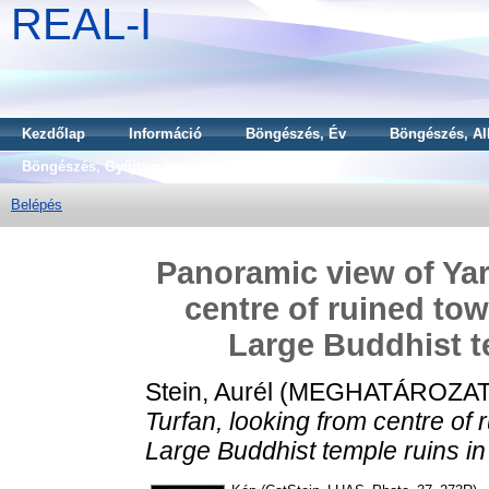
REAL-I
Kezdőlap
Információ
Böngészés, Év
Böngészés, Al
Böngészés, Gyűjtemény
Belépés
Panoramic view of Yar
centre of ruined to
Large Buddhist te
Stein, Aurél
(MEGHATÁROZAT
Turfan, looking from centre of 
Large Buddhist temple ruins in