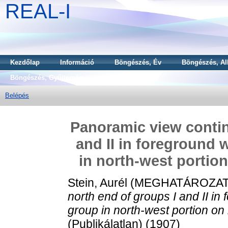
REAL-I
Kezdőlap
Információ
Böngészés, Év
Böngészés, Al
Böngészés, Gyűjtemény
Belépés
Panoramic view contin
and II in foreground 
in north-west portion
Stein, Aurél
(MEGHATÁROZAT
north end of groups I and II in 
group in north-west portion on 
(Publikálatlan) (1907)