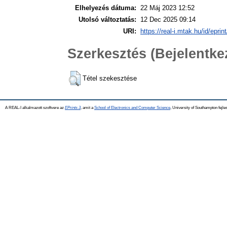
Elhelyezés dátuma:
22 Máj 2023 12:52
Utolsó változtatás:
12 Dec 2025 09:14
URI:
https://real-i.mtak.hu/id/eprin
Szerkesztés (Bejelentk
Tétel szekesztése
A REAL-I alkalmazott szoftvere az
EPrints 3
, amit a
School of Electronics and Computer Science
, University of Southampton fejles