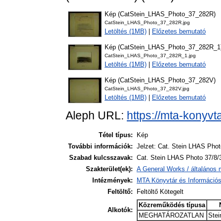
Kép (CatStein_LHAS_Photo_37_282R)
CatStein_LHAS_Photo_37_282R.jpg
Letöltés (1MB)
|
Előzetes bemutató
Kép (CatStein_LHAS_Photo_37_282R_1
CatStein_LHAS_Photo_37_282R_1.jpg
Letöltés (1MB)
|
Előzetes bemutató
Kép (CatStein_LHAS_Photo_37_282V)
CatStein_LHAS_Photo_37_282V.jpg
Letöltés (1MB)
|
Előzetes bemutató
Aleph URL:
https://mta-konyvt
Tétel típus:
Kép
További információk:
Jelzet: Cat. Stein LHAS Phot
Szabad kulcsszavak:
Cat. Stein LHAS Photo 37/8/
Szakterület(ek):
A General Works / általános 
Intézmények:
MTA Könyvtár és Információ
Feltöltő:
Feltöltő Kötegelt
Közreműködés típusa
Alkotók:
MEGHATÁROZATLAN
Stei