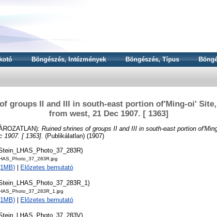
kotó
Böngészés, Intézmények
Böngészés, Típus
Böngé
f groups II and III in south-east portion of'Ming-oi' Sit
from west, 21 Dec 1907. [ 1363]
ÁROZATLAN):
Ruined shrines of groups II and III in south-east portion of'Min
 1907. [ 1363].
(Publikálatlan) (1907)
tStein_LHAS_Photo_37_283R)
LHAS_Photo_37_283R.jpg
 (1MB)
|
Előzetes bemutató
tStein_LHAS_Photo_37_283R_1)
LHAS_Photo_37_283R_1.jpg
 (1MB)
|
Előzetes bemutató
tStein_LHAS_Photo_37_283V)