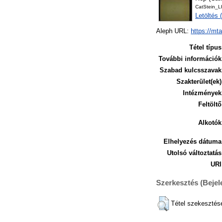
CatStein_
Letöltés
Aleph URL:
https://mt
Tétel típus
További információk
Szabad kulcsszavak
Szakterület(ek)
Intézmények
Feltöltő
Alkotók
Elhelyezés dátuma
Utolsó változtatás
URI
Szerkesztés (Beje
Tétel szekesztés