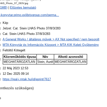
LHAS_Photo_37_283V.jpg
 (1MB)
|
Előzetes bemutató
a-konyvtar.primo.exlibrisgroup.com/perma...
:
Kép
:
Jelzet: Cat. Stein LHAS Photo 37/8/3/283
:
Cat. Stein LHAS Photo 37/8/3/283
:
A General Works / általános művek > AX Not specified / nem besorolt
:
MTA Könyvtár és Információs Központ > MTA KIK Keleti Gyűjtemény
:
Feltöltő Kötegelt
Közreműködés típusa
Név
Alkotó azonosító
:
MEGHATÁROZATLAN
Stein, Aurél
MEGHATÁROZATLAN
:
22 Máj 2023 12:53
:
12 Dec 2025 09:14
:
https://real-i.mtak.hu/id/eprint/7617
lentkezés szükséges)
e