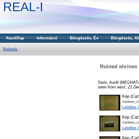
REAL-I
Kezdőlap
Információ
Böngészés, Év
Böngészés, Al
Belépés
Ruined shrines o
Stein, Aurél
(MEGHAT
seen from west, 21 Dec
Kép (Ca
CatStein_
Letöltés
Kép (Ca
CatStein_
Letöltés
Kép (Ca