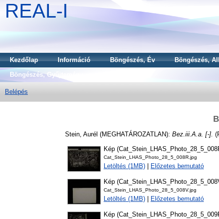
REAL-I
Kezdőlap
Információ
Böngészés, Év
Böngészés, Al
Böngészés, Gyűjtemény
Belépés
B
Stein, Aurél
(MEGHATÁROZATLAN):
Bez.iii.A.a. [-].
(
Kép (Cat_Stein_LHAS_Photo_28_5_008
Cat_Stein_LHAS_Photo_28_5_008R.jpg
Letöltés (1MB)
|
Előzetes bemutató
Kép (Cat_Stein_LHAS_Photo_28_5_008
Cat_Stein_LHAS_Photo_28_5_008V.jpg
Letöltés (1MB)
|
Előzetes bemutató
Kép (Cat_Stein_LHAS_Photo_28_5_009