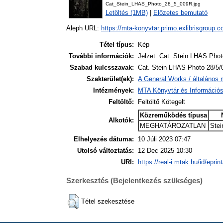
Cat_Stein_LHAS_Photo_28_5_009R.jpg
Letöltés (1MB)
|
Előzetes bemutató
Aleph URL:
https://mta-konyvtar.primo.exlibrisgroup.
Tétel típus:
Kép
További információk:
Jelzet: Cat. Stein LHAS Phot
Szabad kulcsszavak:
Cat. Stein LHAS Photo 28/5/
Szakterület(ek):
A General Works / általános 
Intézmények:
MTA Könyvtár és Információ
Feltöltő:
Feltöltő Kötegelt
Közreműködés típusa
Alkotók:
MEGHATÁROZATLAN
Stei
Elhelyezés dátuma:
10 Júli 2023 07:47
Utolsó változtatás:
12 Dec 2025 10:30
URI:
https://real-i.mtak.hu/id/eprin
Szerkesztés (Bejelentkezés szükséges)
Tétel szekesztése