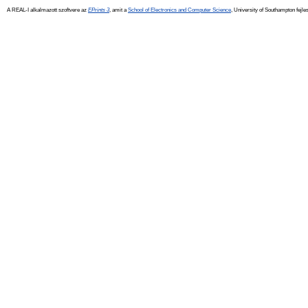
A REAL-I alkalmazott szoftvere az
EPrints 3
, amit a
School of Electronics and Computer Science
, University of Southampton fejles