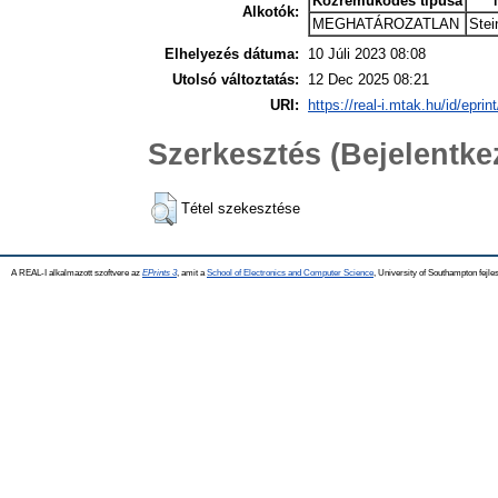
Közreműködés típusa
Alkotók:
MEGHATÁROZATLAN
Stei
Elhelyezés dátuma:
10 Júli 2023 08:08
Utolsó változtatás:
12 Dec 2025 08:21
URI:
https://real-i.mtak.hu/id/eprin
Szerkesztés (Bejelentk
Tétel szekesztése
A REAL-I alkalmazott szoftvere az
EPrints 3
, amit a
School of Electronics and Computer Science
, University of Southampton fejles