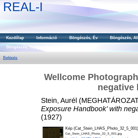
REAL-I
Kezdőlap
Információ
Böngészés, Év
Böngészés, Al
Böngészés, Gyűjtemény
Belépés
Wellcome Photograph
negative l
Stein, Aurél
(MEGHATÁROZAT
Exposure Handbook' with negative
(1927)
Kép (Cat_Stein_LHAS_Photo_32_5_001
Cat_Stein_LHAS_Photo_32_5_001.jpg