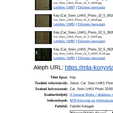
Cat_Stein_LHAS_Photo_32_5_090R.jpg
Letöltés (1MB)
|
Előzetes bemutató
Kép (Cat_Stein_LHAS_Photo_32_5_091
Cat_Stein_LHAS_Photo_32_5_091R.jpg
Letöltés (1MB)
|
Előzetes bemutató
Kép (Cat_Stein_LHAS_Photo_32_5_092
Cat_Stein_LHAS_Photo_32_5_092R.jpg
Letöltés (1MB)
|
Előzetes bemutató
Kép (Cat_Stein_LHAS_Photo_32_5_09
Cat_Stein_LHAS_Photo_32_5_092R_PLUS.jpg
Letöltés (1MB)
|
Előzetes bemutató
Aleph URL:
https://mta-konyvt
Tétel típus:
Kép
További információk:
Jelzet: Cat. Stein LHAS Pho
Szabad kulcsszavak:
Cat. Stein LHAS Photo 32/00
Szakterület(ek):
A General Works / általános 
Intézmények:
MTA Könyvtár és Információ
Feltöltő:
Feltöltő Kötegelt