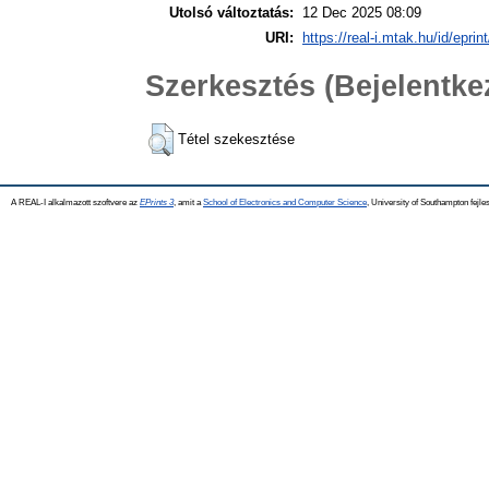
Utolsó változtatás:
12 Dec 2025 08:09
URI:
https://real-i.mtak.hu/id/eprin
Szerkesztés (Bejelentk
Tétel szekesztése
A REAL-I alkalmazott szoftvere az
EPrints 3
, amit a
School of Electronics and Computer Science
, University of Southampton fejles