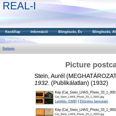
REAL-I
Kezdőlap
Információ
Böngészés, Év
Böngészés, Al
Böngészés, Gyűjtemény
Belépés
Picture postc
Stein, Aurél
(MEGHATÁROZAT
1932.
(Publikálatlan) (1932)
Kép (Cat_Stein_LHAS_Photo_33_1_000
Cat_Stein_LHAS_Photo_33_1_0001.jpg
Letöltés (1MB)
|
Előzetes bemutató
Kép (Cat_Stein_LHAS_Photo_33_1_000
Cat_Stein_LHAS_Photo_33_1_0002.jpg