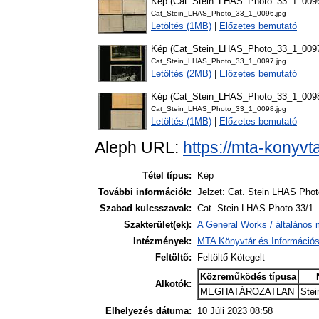
Kép (Cat_Stein_LHAS_Photo_33_1_009
Cat_Stein_LHAS_Photo_33_1_0096.jpg
Letöltés (1MB)
|
Előzetes bemutató
Kép (Cat_Stein_LHAS_Photo_33_1_009
Cat_Stein_LHAS_Photo_33_1_0097.jpg
Letöltés (2MB)
|
Előzetes bemutató
Kép (Cat_Stein_LHAS_Photo_33_1_009
Cat_Stein_LHAS_Photo_33_1_0098.jpg
Letöltés (1MB)
|
Előzetes bemutató
Aleph URL:
https://mta-konyvt
Tétel típus:
Kép
További információk:
Jelzet: Cat. Stein LHAS Phot
Szabad kulcsszavak:
Cat. Stein LHAS Photo 33/1
Szakterület(ek):
A General Works / általános 
Intézmények:
MTA Könyvtár és Információ
Feltöltő:
Feltöltő Kötegelt
Közreműködés típusa
Alkotók:
MEGHATÁROZATLAN
Stei
Elhelyezés dátuma:
10 Júli 2023 08:58