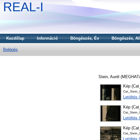
REAL-I
Kezdőlap
Információ
Böngészés, Év
Böngészés, Al
Belépés
Stein, Aurél
(MEGHAT
Kép (Ca
Cat_Stein
Letöltés 
Kép (Ca
Cat_Stein
Letöltés 
Kép (Ca
Cat_Stein
Letöltés