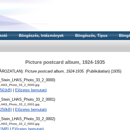
kotó
Böngészés, Intézmények
Böngészés, Típus
Böngé
Picture postcard album, 1924-1935
ÁROZATLAN):
Picture postcard album, 1924-1935.
(Publikálatlan) (1935)
t_Stein_LHAS_Photo_33_2_0000)
_LHAS_Photo_33_2_0000.jpg
(561kB)
|
Előzetes bemutató
t_Stein_LHAS_Photo_33_2_0001)
_LHAS_Photo_33_2_0001.jpg
(250kB)
|
Előzetes bemutató
t_Stein_LHAS_Photo_33_2_0002)
_LHAS_Photo_33_2_0002.jpg
 (1MB)
|
Előzetes bemutató