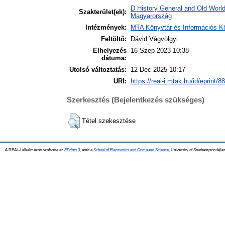
D History General and Old Worl
Szakterület(ek):
Magyarország
Intézmények:
MTA Könyvtár és Információs K
Feltöltő:
Dávid Vágvölgyi
Elhelyezés
16 Szep 2023 10:38
dátuma:
Utolsó változtatás:
12 Dec 2025 10:17
URI:
https://real-i.mtak.hu/id/eprint/8
Szerkesztés (Bejelentkezés szükséges)
Tétel szekesztése
A REAL-I alkalmazott szoftvere az
EPrints 3
, amit a
School of Electronics and Computer Science
, University of Southampton fejles