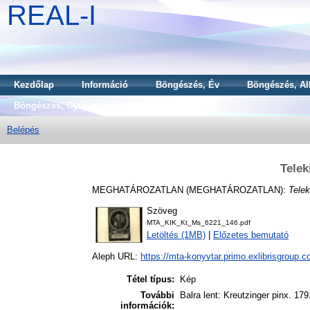
REAL-I
Kezdőlap
Információ
Böngészés, Év
Böngészés, Al
Böngészés, Gyűjtemény
Belépés
Telek
MEGHATÁROZATLAN (MEGHATÁROZATLAN):
Telek
Szöveg
MTA_KIK_Kt_Ms_6221_146.pdf
Letöltés (1MB)
|
Előzetes bemutató
Aleph URL:
https://mta-konyvtar.primo.exlibrisgroup.
Tétel típus:
Kép
További
Balra lent: Kreutzinger pinx. 17
információk: