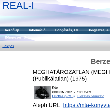
REAL-I
Kezdőlap
Információ
Böngészés, Év
Böngészés, Al
Böngészés, Gyűjtemény
Belépés
Berze
MEGHATÁROZATLAN (MEGH
(Publikálatlan) (1975)
Kép
Berzeviczy_Albert_D_4474_009.tif
Letöltés (57MB)
|
Előzetes bemutató
Aleph URL:
https://mta-konyvt