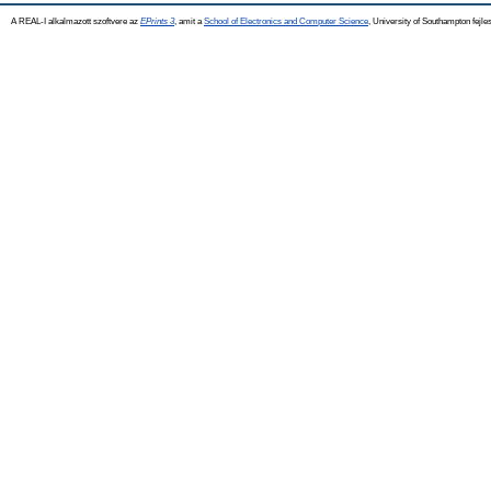
A REAL-I alkalmazott szoftvere az
EPrints 3
, amit a
School of Electronics and Computer Science
, University of Southampton fejles