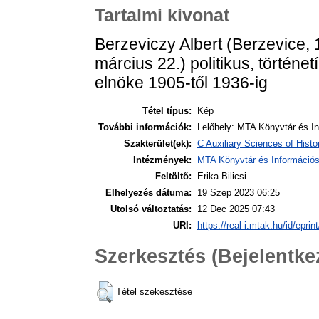
Tartalmi kivonat
Berzeviczy Albert (Berzevice, 
március 22.) politikus, törté
elnöke 1905-től 1936-ig
Tétel típus:
Kép
További információk:
Lelőhely: MTA Könyvtár és In
Szakterület(ek):
C Auxiliary Sciences of Histo
Intézmények:
MTA Könyvtár és Információ
Feltöltő:
Erika Bilicsi
Elhelyezés dátuma:
19 Szep 2023 06:25
Utolsó változtatás:
12 Dec 2025 07:43
URI:
https://real-i.mtak.hu/id/eprin
Szerkesztés (Bejelentk
Tétel szekesztése