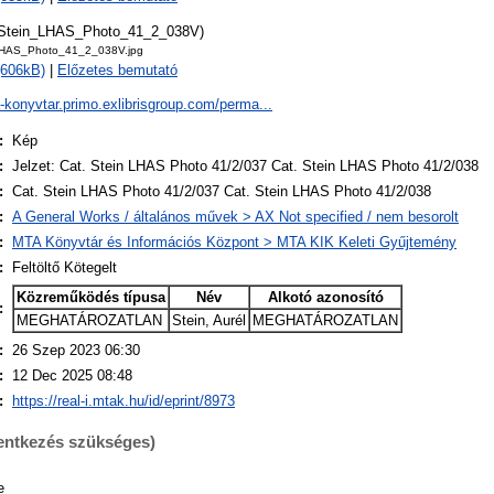
tStein_LHAS_Photo_41_2_038V)
LHAS_Photo_41_2_038V.jpg
(606kB)
|
Előzetes bemutató
a-konyvtar.primo.exlibrisgroup.com/perma...
:
Kép
:
Jelzet: Cat. Stein LHAS Photo 41/2/037 Cat. Stein LHAS Photo 41/2/038
:
Cat. Stein LHAS Photo 41/2/037 Cat. Stein LHAS Photo 41/2/038
:
A General Works / általános művek > AX Not specified / nem besorolt
:
MTA Könyvtár és Információs Központ > MTA KIK Keleti Gyűjtemény
:
Feltöltő Kötegelt
Közreműködés típusa
Név
Alkotó azonosító
:
MEGHATÁROZATLAN
Stein, Aurél
MEGHATÁROZATLAN
:
26 Szep 2023 06:30
:
12 Dec 2025 08:48
:
https://real-i.mtak.hu/id/eprint/8973
lentkezés szükséges)
e