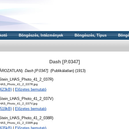
kotó
Böngészés, Intézmények
Böngészés, Típus
Böngé
Dash [P.0347]
ÁROZATLAN):
Dash [P.0347].
(Publikálatlan) (1913)
tStein_LHAS_Photo_41_2_037R)
LHAS_Photo_41_2_037R.jpg
(623kB)
|
Előzetes bemutató
tStein_LHAS_Photo_41_2_037V)
LHAS_Photo_41_2_037V.jpg
(519kB)
|
Előzetes bemutató
tStein_LHAS_Photo_41_2_038R)
LHAS_Photo_41_2_038R.jpg
(635kB)
|
Előzetes bemutató