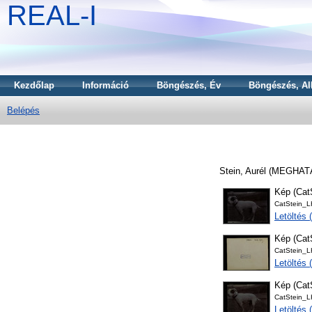
REAL-I
Kezdőlap
Információ
Böngészés, Év
Böngészés, Al
Belépés
Stein, Aurél
(MEGHAT
Kép (Ca
CatStein_
Letöltés 
Kép (Ca
CatStein_
Letöltés 
Kép (Ca
CatStein_
Letöltés 