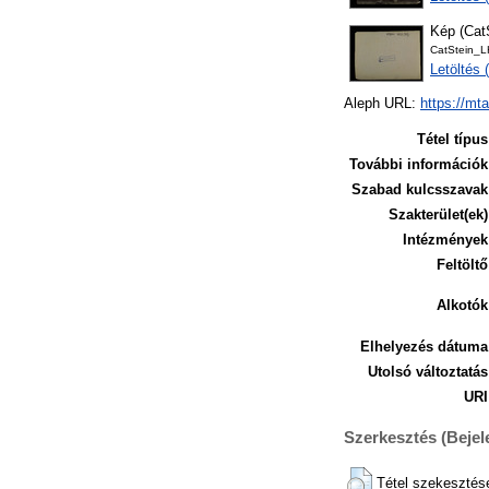
Kép (Ca
CatStein_
Letöltés 
Aleph URL:
https://mt
Tétel típus
További információk
Szabad kulcsszavak
Szakterület(ek)
Intézmények
Feltöltő
Alkotók
Elhelyezés dátuma
Utolsó változtatás
URI
Szerkesztés (Beje
Tétel szekesztés