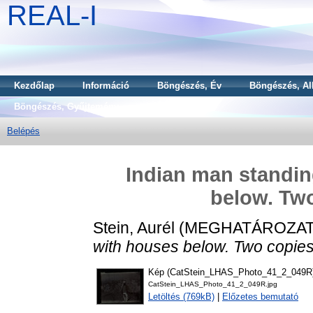
REAL-I
Kezdőlap
Információ
Böngészés, Év
Böngészés, Al
Böngészés, Gyűjtemény
Belépés
Indian man standing
below. Two
Stein, Aurél
(MEGHATÁROZAT
with houses below. Two copies.
Kép (CatStein_LHAS_Photo_41_2_049R
CatStein_LHAS_Photo_41_2_049R.jpg
Letöltés (769kB)
|
Előzetes bemutató