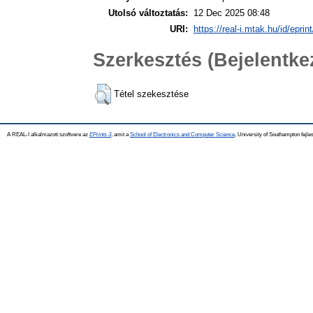
Utolsó változtatás:
12 Dec 2025 08:48
URI:
https://real-i.mtak.hu/id/eprin
Szerkesztés (Bejelentk
Tétel szekesztése
A REAL-I alkalmazott szoftvere az
EPrints 3
, amit a
School of Electronics and Computer Science
, University of Southampton fejles