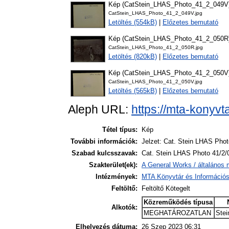
Kép (CatStein_LHAS_Photo_41_2_049V
CatStein_LHAS_Photo_41_2_049V.jpg
Letöltés (554kB)
|
Előzetes bemutató
Kép (CatStein_LHAS_Photo_41_2_050R
CatStein_LHAS_Photo_41_2_050R.jpg
Letöltés (820kB)
|
Előzetes bemutató
Kép (CatStein_LHAS_Photo_41_2_050V
CatStein_LHAS_Photo_41_2_050V.jpg
Letöltés (565kB)
|
Előzetes bemutató
Aleph URL:
https://mta-konyvt
Tétel típus:
Kép
További információk:
Jelzet: Cat. Stein LHAS Pho
Szabad kulcsszavak:
Cat. Stein LHAS Photo 41/2/
Szakterület(ek):
A General Works / általános 
Intézmények:
MTA Könyvtár és Információ
Feltöltő:
Feltöltő Kötegelt
Közreműködés típusa
Alkotók:
MEGHATÁROZATLAN
Stei
Elhelyezés dátuma:
26 Szep 2023 06:31