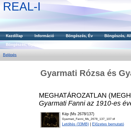
REAL-I
Kezdőlap
Információ
Böngészés, Év
Böngészés, Al
Böngészés, Gyűjtemény
Belépés
Gyarmati Rózsa és Gya
MEGHATÁROZATLAN (MEGH
Gyarmati Fanni az 1910-es év
Kép (Ms 2678/137)
Gyarmati_Fanni_Ms_2678_137_107.tif
Letöltés (33MB)
|
Előzetes bemutató