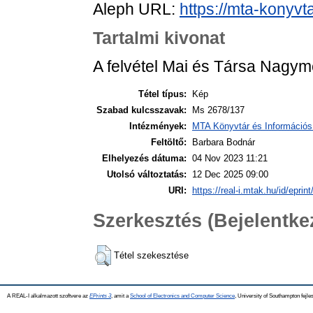
Aleph URL:
https://mta-konyvt
Tartalmi kivonat
A felvétel Mai és Társa Nagym
Tétel típus:
Kép
Szabad kulcsszavak:
Ms 2678/137
Intézmények:
MTA Könyvtár és Információs
Feltöltő:
Barbara Bodnár
Elhelyezés dátuma:
04 Nov 2023 11:21
Utolsó változtatás:
12 Dec 2025 09:00
URI:
https://real-i.mtak.hu/id/eprin
Szerkesztés (Bejelentk
Tétel szekesztése
A REAL-I alkalmazott szoftvere az
EPrints 3
, amit a
School of Electronics and Computer Science
, University of Southampton fejles