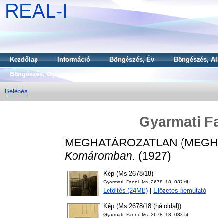
REAL-I
Kezdőlap
Információ
Böngészés, Év
Böngészés, Al
Böngészés, Gyűjtemény
Belépés
Gyarmati 
MEGHATÁROZATLAN (MEGH
Komáromban.
(1927)
Kép (Ms 2678/18)
Gyarmati_Fanni_Ms_2678_18_037.tif
Letöltés (24MB)
|
Előzetes bemutató
Kép (Ms 2678/18 (hátoldal))
Gyarmati_Fanni_Ms_2678_18_038.tif