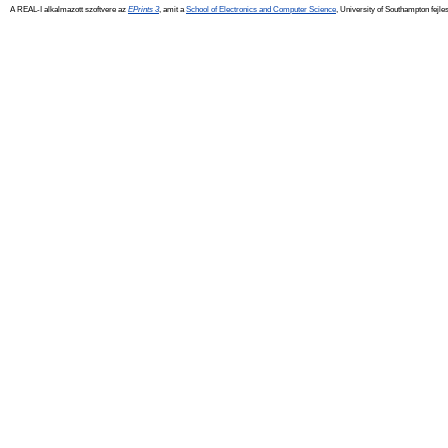
A REAL-I alkalmazott szoftvere az
EPrints 3
, amit a
School of Electronics and Computer Science
, University of Southampton fejles