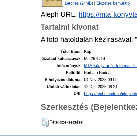
Letöltés (24MB)
|
Előzetes bemutató
Aleph URL:
https://mta-konyvt
Tartalmi kivonat
A fotó hátoldalán kézírásával:
Tétel típus:
Kép
Szabad kulcsszavak:
Ms 2678/18
Intézmények:
MTA Könyvtár és Információs
Feltöltő:
Barbara Bodnár
Elhelyezés dátuma:
04 Nov 2023 09:09
Utolsó változtatás:
12 Dec 2025 08:21
URI:
https://real-i.mtak.hu/id/eprin
Szerkesztés (Bejelentk
Tétel szekesztése