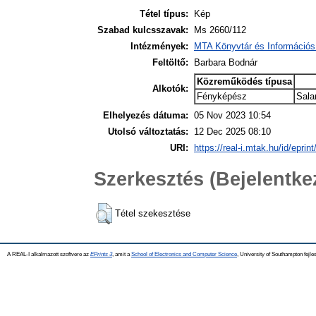
Tétel típus:
Kép
Szabad kulcsszavak:
Ms 2660/112
Intézmények:
MTA Könyvtár és Információs
Feltöltő:
Barbara Bodnár
Közreműködés típusa
Alkotók:
Fényképész
Sala
Elhelyezés dátuma:
05 Nov 2023 10:54
Utolsó változtatás:
12 Dec 2025 08:10
URI:
https://real-i.mtak.hu/id/eprin
Szerkesztés (Bejelentk
Tétel szekesztése
A REAL-I alkalmazott szoftvere az
EPrints 3
, amit a
School of Electronics and Computer Science
, University of Southampton fejles