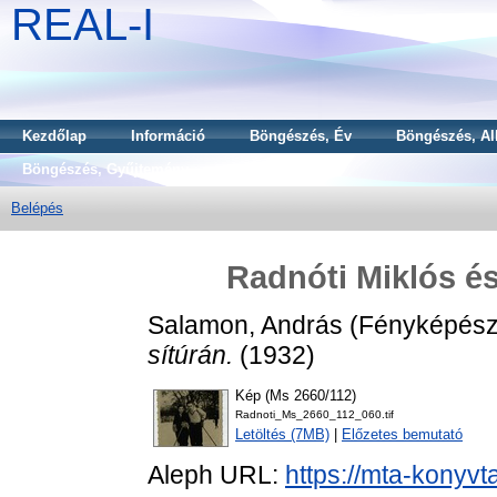
REAL-I
Kezdőlap
Információ
Böngészés, Év
Böngészés, Al
Böngészés, Gyűjtemény
Belépés
Radnóti Miklós és
Salamon, András
(Fényképész
sítúrán.
(1932)
Kép (Ms 2660/112)
Radnoti_Ms_2660_112_060.tif
Letöltés (7MB)
|
Előzetes bemutató
Aleph URL:
https://mta-konyvt