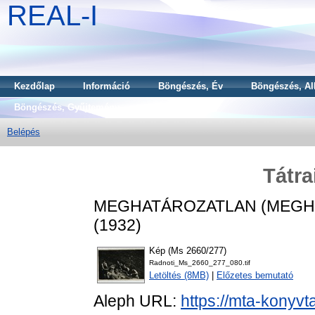
REAL-I
Kezdőlap
Információ
Böngészés, Év
Böngészés, Al
Böngészés, Gyűjtemény
Belépés
Tátra
MEGHATÁROZATLAN (MEGH
(1932)
Kép (Ms 2660/277)
Radnoti_Ms_2660_277_080.tif
Letöltés (8MB)
|
Előzetes bemutató
Aleph URL:
https://mta-konyvt