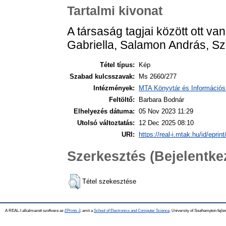
Tartalmi kivonat
A társaság tagjai között ott v
Gabriella, Salamon András, Sz
Tétel típus:
Kép
Szabad kulcsszavak:
Ms 2660/277
Intézmények:
MTA Könyvtár és Információs
Feltöltő:
Barbara Bodnár
Elhelyezés dátuma:
05 Nov 2023 11:29
Utolsó változtatás:
12 Dec 2025 08:10
URI:
https://real-i.mtak.hu/id/eprin
Szerkesztés (Bejelentk
Tétel szekesztése
A REAL-I alkalmazott szoftvere az
EPrints 3
, amit a
School of Electronics and Computer Science
, University of Southampton fejles