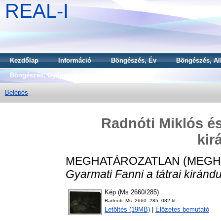
REAL-I
Kezdőlap
Információ
Böngészés, Év
Böngészés, Al
Böngészés, Gyűjtemény
Belépés
Radnóti Miklós és
kir
MEGHATÁROZATLAN (MEGH
Gyarmati Fanni a tátrai kiránd
Kép (Ms 2660/285)
Radnoti_Ms_2660_285_082.tif
Letöltés (19MB)
|
Előzetes bemutató