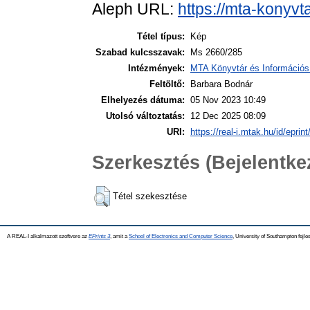
Aleph URL:
https://mta-konyvt
Tétel típus:
Kép
Szabad kulcsszavak:
Ms 2660/285
Intézmények:
MTA Könyvtár és Információs
Feltöltő:
Barbara Bodnár
Elhelyezés dátuma:
05 Nov 2023 10:49
Utolsó változtatás:
12 Dec 2025 08:09
URI:
https://real-i.mtak.hu/id/eprin
Szerkesztés (Bejelentk
Tétel szekesztése
A REAL-I alkalmazott szoftvere az
EPrints 3
, amit a
School of Electronics and Computer Science
, University of Southampton fejles