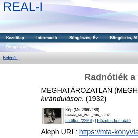
REAL-I
Kezdőlap
Információ
Böngészés, Év
Böngészés, Al
Böngészés, Gyűjtemény
Belépés
Radnótiék a 
MEGHATÁROZATLAN (MEGH
kiránduláson.
(1932)
Kép (Ms 2660/286)
Radnoti_Ms_2660_286_086.tif
Letöltés (22MB)
|
Előzetes bemutató
Aleph URL:
https://mta-konyvt