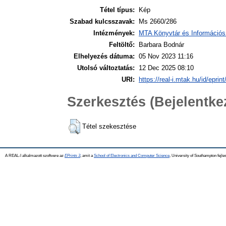
Tétel típus:
Kép
Szabad kulcsszavak:
Ms 2660/286
Intézmények:
MTA Könyvtár és Információs
Feltöltő:
Barbara Bodnár
Elhelyezés dátuma:
05 Nov 2023 11:16
Utolsó változtatás:
12 Dec 2025 08:10
URI:
https://real-i.mtak.hu/id/eprin
Szerkesztés (Bejelentk
Tétel szekesztése
A REAL-I alkalmazott szoftvere az
EPrints 3
, amit a
School of Electronics and Computer Science
, University of Southampton fejles