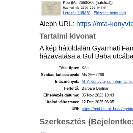
Kép (Ms 2660/266 (hátoldal))
Radnoti_Ms_2660_266_047.tif
Letöltés (18MB)
|
Előzetes bemutató
Aleph URL:
https://mta-konyvt
Tartalmi kivonat
A kép hátoldalán Gyarmati Fan
házavatása a Gül Baba utcában
Tétel típus:
Kép
Szabad kulcsszavak:
Ms 2660/266
Intézmények:
MTA Könyvtár és Információs
Feltöltő:
Barbara Bodnár
Elhelyezés dátuma:
05 Nov 2023 10:43
Utolsó változtatás:
12 Dec 2025 08:05
URI:
https://real-i.mtak.hu/id/eprin
Szerkesztés (Bejelentk