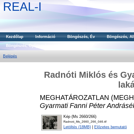
REAL-I
Kezdőlap
Információ
Böngészés, Év
Böngészés, Al
Böngészés, Gyűjtemény
Belépés
Radnóti Miklós és Gy
lak
MEGHATÁROZATLAN (MEGH
Gyarmati Fanni Péter Andrásé
Kép (Ms 2660/266)
Radnoti_Ms_2660_266_046.tif
Letöltés (18MB)
|
Előzetes bemutató