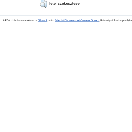
Tétel szekesztése
A REAL-I alkalmazott szoftvere az
EPrints 3
, amit a
School of Electronics and Computer Science
, University of Southampton fejles