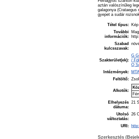
Felhagyott szántón kia
aztán valószínűleg leg
galagonya (Crataegus 
gyepet a sudár rozsnok
Tétel típus:
Kép
További
Magy
információk:
http
Szabad
növ
kulcsszavak:
G Ge
Szakterület(ek):
/ Fö
Q Sc
Intézmények:
MTA 
Feltöltő:
Zsol
Kö
Alkotók:
Fé
Elhelyezés
21 
dátuma:
Utolsó
26 
változtatás:
URI:
http
Szerkesztés (Beje