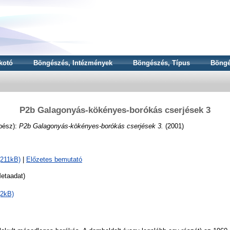
kotó
Böngészés, Intézmények
Böngészés, Típus
Böngé
P2b Galagonyás-kökényes-borókás cserjések 3
pész):
P2b Galagonyás-kökényes-borókás cserjések 3.
(2001)
(211kB)
|
Előzetes bemutató
etaadat)
(2kB)