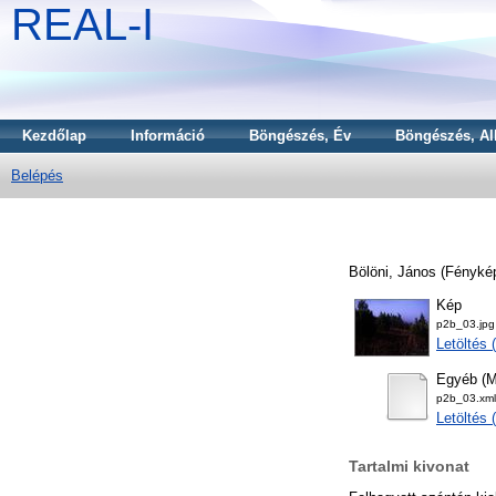
REAL-I
Kezdőlap
Információ
Böngészés, Év
Böngészés, Al
Belépés
Bölöni, János
(Fényké
Kép
p2b_03.jpg
Letöltés 
Egyéb (M
p2b_03.xml
Letöltés 
Tartalmi kivonat