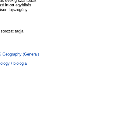
as évekig szántották,
é itt-ott egybibés
ősen fajszegény
sorozat tagja.
 G Geography (General)
logy / biológia