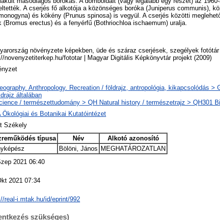
lakult másodlagos borókás. A domboldalt (vagy legalább egy részét) az 1960-
eltették. A cserjés fő alkotója a közönséges boróka (Juniperus communis), köz
monogyna) és kökény (Prunus spinosa) is vegyül. A cserjés közötti meglehet
 (Bromus erectus) és a fenyérfű (Bothriochloa ischaemum) uralja.
arország növényzete képekben, üde és száraz cserjések, szegélyek fotótár 
://novenyzetiterkep.hu/fototar | Magyar Digitális Képkönyvtár projekt (2009)
ényzet
ography. Anthropology. Recreation / földrajz, antropológia, kikapcsolódás >
ldrajz általában
ience / természettudomány > QH Natural history / természetrajz > QH301 Bio
Ökológiai és Botanikai Kutatóintézet
t Székely
zreműködés típusa
Név
Alkotó azonosító
nyképész
Bölöni, János
MEGHATÁROZATLAN
Szep 2021 06:40
Okt 2021 07:34
://real-i.mtak.hu/id/eprint/992
lentkezés szükséges)