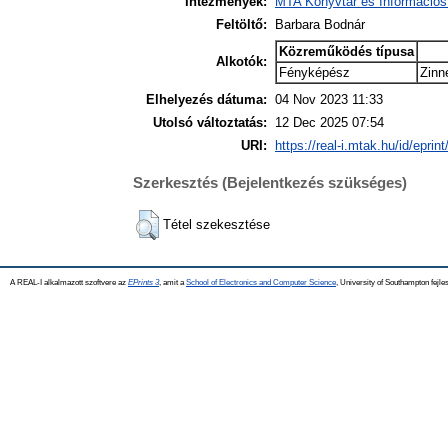
Intézmények:
MTA Könyvtár és Információs
Feltöltő:
Barbara Bodnár
Közreműködés típusa
Alkotók:
Fényképész
Zinn
Elhelyezés dátuma:
04 Nov 2023 11:33
Utolsó változtatás:
12 Dec 2025 07:54
URI:
https://real-i.mtak.hu/id/eprin
Szerkesztés (Bejelentkezés szükséges)
Tétel szekesztése
A REAL-I alkalmazott szoftvere az
EPrints 3
, amit a
School of Electronics and Computer Science
, University of Southampton fejles