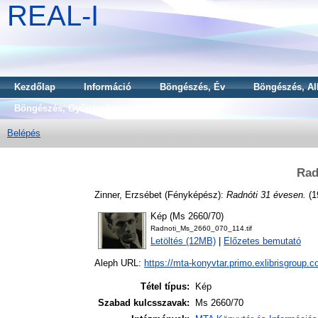
REAL-I
Kezdőlap
Információ
Böngészés, Év
Böngészés, Al
Böngészés, Gyűjtemény
Belépés
Rad
Zinner, Erzsébet
(Fényképész):
Radnóti 31 évesen.
(1
Kép (Ms 2660/70)
Radnoti_Ms_2660_070_114.tif
Letöltés (12MB)
|
Előzetes bemutató
Aleph URL:
https://mta-konyvtar.primo.exlibrisgroup.
Tétel típus:
Kép
Szabad kulcsszavak:
Ms 2660/70