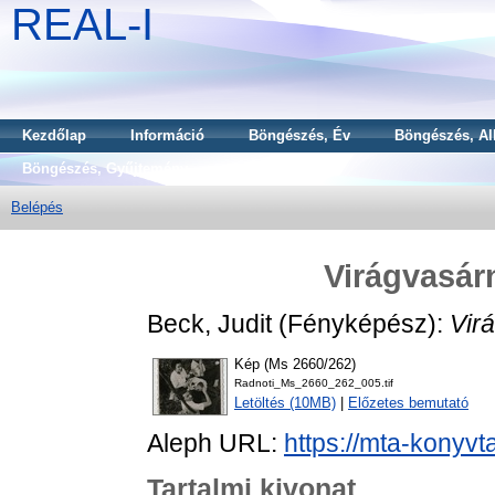
REAL-I
Kezdőlap
Információ
Böngészés, Év
Böngészés, Al
Böngészés, Gyűjtemény
Belépés
Virágvasár
Beck, Judit
(Fényképész):
Vir
Kép (Ms 2660/262)
Radnoti_Ms_2660_262_005.tif
Letöltés (10MB)
|
Előzetes bemutató
Aleph URL:
https://mta-konyvt
Tartalmi kivonat