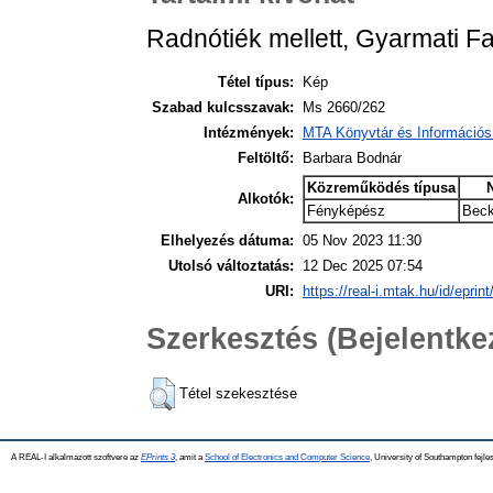
Radnótiék mellett, Gyarmati F
Tétel típus:
Kép
Szabad kulcsszavak:
Ms 2660/262
Intézmények:
MTA Könyvtár és Információs
Feltöltő:
Barbara Bodnár
Közreműködés típusa
Alkotók:
Fényképész
Beck
Elhelyezés dátuma:
05 Nov 2023 11:30
Utolsó változtatás:
12 Dec 2025 07:54
URI:
https://real-i.mtak.hu/id/eprin
Szerkesztés (Bejelentk
Tétel szekesztése
A REAL-I alkalmazott szoftvere az
EPrints 3
, amit a
School of Electronics and Computer Science
, University of Southampton fejles