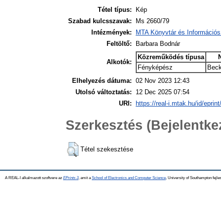
Tétel típus:
Kép
Szabad kulcsszavak:
Ms 2660/79
Intézmények:
MTA Könyvtár és Információs
Feltöltő:
Barbara Bodnár
Közreműködés típusa
Alkotók:
Fényképész
Beck
Elhelyezés dátuma:
02 Nov 2023 12:43
Utolsó változtatás:
12 Dec 2025 07:54
URI:
https://real-i.mtak.hu/id/eprin
Szerkesztés (Bejelentk
Tétel szekesztése
A REAL-I alkalmazott szoftvere az
EPrints 3
, amit a
School of Electronics and Computer Science
, University of Southampton fejles