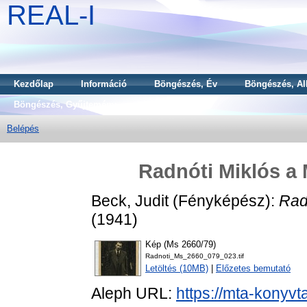
REAL-I
Kezdőlap
Információ
Böngészés, Év
Böngészés, Al
Böngészés, Gyűjtemény
Belépés
Radnóti Miklós a 
Beck, Judit
(Fényképész):
Rad
(1941)
Kép (Ms 2660/79)
Radnoti_Ms_2660_079_023.tif
Letöltés (10MB)
|
Előzetes bemutató
Aleph URL:
https://mta-konyvt