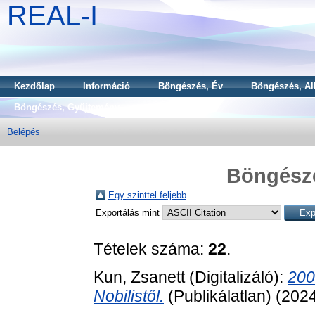
REAL-I
Kezdőlap
Információ
Böngészés, Év
Böngészés, Al
Böngészés, Gyűjtemény
Belépés
Böngész
Egy szinttel feljebb
Exportálás mint
Tételek száma:
22
.
Kun, Zsanett
(Digitalizáló):
200
Nobilistől.
(Publikálatlan) (202