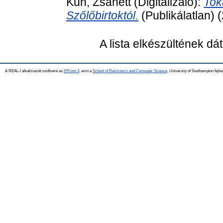
Kun, Zsanett
(Digitalizáló):
Tok
Szőlőbirtoktól.
(Publikálatlan) 
A lista elkészültének d
A REAL-I alkalmazott szoftvere az
EPrints 3
, amit a
School of Electronics and Computer Science
, University of Southampton fejles