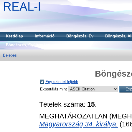
REAL-I
Kezdőlap
Információ
Böngészés, Év
Böngészés, Al
Böngészés, Gyűjtemény
Belépés
Böngész
Egy szinttel feljebb
Exportálás mint
Tételek száma:
15
.
MEGHATÁROZATLAN (MEGH
Magyarország 34. királya.
(16