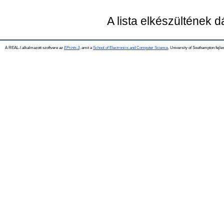
A lista elkészültének 
A REAL-I alkalmazott szoftvere az
EPrints 3
, amit a
School of Electronics and Computer Science
, University of Southampton fejles