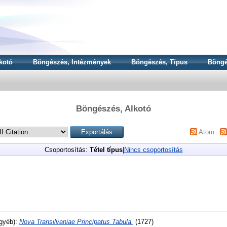
kotó
Böngészés, Intézmények
Böngészés, Típus
Böngé
Böngészés, Alkotó
Atom
Csoportosítás:
Tétel típus
|
Nincs csoportosítás
gyéb):
Nova Transilvaniae Principatus Tabula.
(1727)