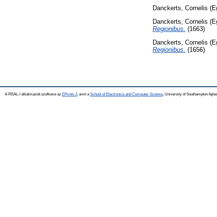
Danckerts, Cornelis
(E
Danckerts, Cornelis
(E
Regionibus.
(1663)
Danckerts, Cornelis
(E
Regionibus.
(1656)
A REAL-I alkalmazott szoftvere az
EPrints 3
, amit a
School of Electronics and Computer Science
, University of Southampton fejles