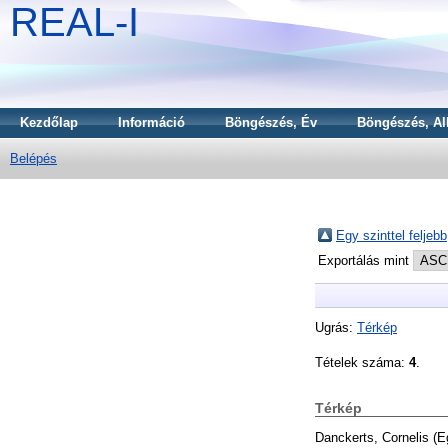
REAL-I
Kezdőlap
Információ
Böngészés, Év
Böngészés, Al
Belépés
Egy szinttel feljebb
Exportálás mint
Ugrás:
Térkép
Tételek száma:
4
.
Térkép
Danckerts, Cornelis
(E