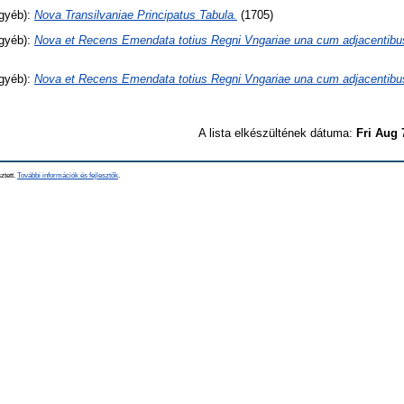
gyéb):
Nova Transilvaniae Principatus Tabula.
(1705)
gyéb):
Nova et Recens Emendata totius Regni Vngariae una cum adjacentibus 
gyéb):
Nova et Recens Emendata totius Regni Vngariae una cum adjacentibus 
A lista elkészültének dátuma:
Fri Aug 
ztett.
További információk és fejlesztők
.