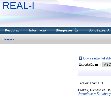
REAL-I
Kezdőlap
Információ
Böngészés, Év
Böngészés, Al
Belépés
Egy szinttel feljebb
Exportálás mint
Tételek száma:
1
.
Pražák, Richard
és
De
Józsefnek a Széchényi