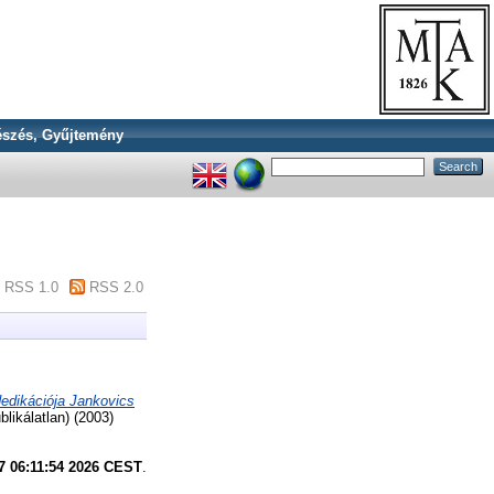
szés, Gyűjtemény
RSS 1.0
RSS 2.0
edikációja Jankovics
blikálatlan) (2003)
7 06:11:54 2026 CEST
.