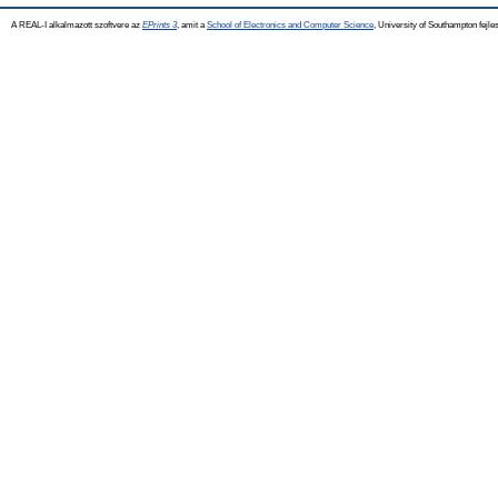
A REAL-I alkalmazott szoftvere az
EPrints 3
, amit a
School of Electronics and Computer Science
, University of Southampton fejles