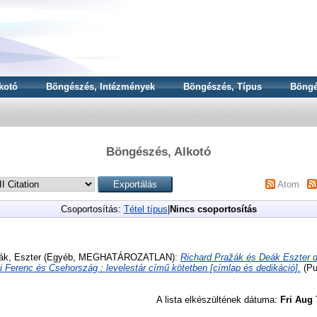
kotó
Böngészés, Intézmények
Böngészés, Típus
Böngé
Böngészés, Alkotó
Atom
Csoportosítás:
Tétel típus
|
Nincs csoportosítás
ák, Eszter
(Egyéb, MEGHATÁROZATLAN):
Richard Pražák és Deák Eszter d
 Ferenc és Csehország : levelestár című kötetben [címlap és dedikáció].
(Pu
A lista elkészültének dátuma:
Fri Aug 