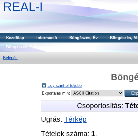
REAL-I
Kezdőlap
Információ
Böngészés, Év
Böngészés, Al
Böngészés, Gyűjtemény
Belépés
Böngé
Egy szinttel feljebb
Exportálás mint
Csoportosítás:
Téte
Ugrás:
Térkép
Tételek száma:
1
.