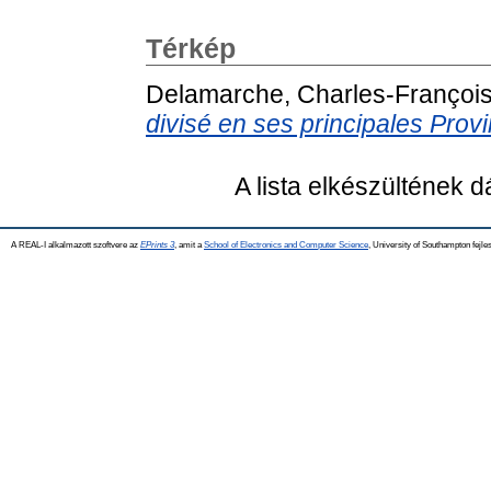
Térkép
Delamarche, Charles-Françoi
divisé en ses principales Prov
A lista elkészültének 
A REAL-I alkalmazott szoftvere az
EPrints 3
, amit a
School of Electronics and Computer Science
, University of Southampton fejles