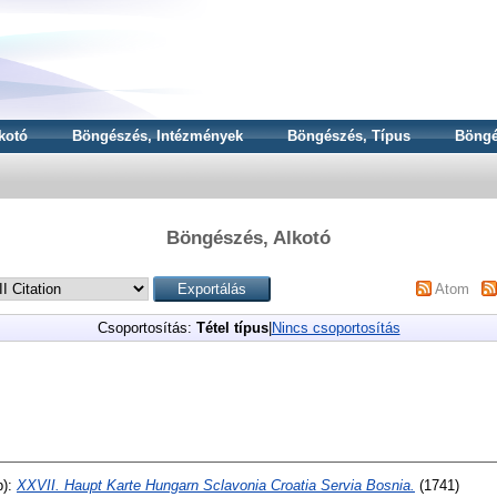
kotó
Böngészés, Intézmények
Böngészés, Típus
Böngé
Böngészés, Alkotó
Atom
Csoportosítás:
Tétel típus
|
Nincs csoportosítás
b):
XXVII. Haupt Karte Hungarn Sclavonia Croatia Servia Bosnia.
(1741)