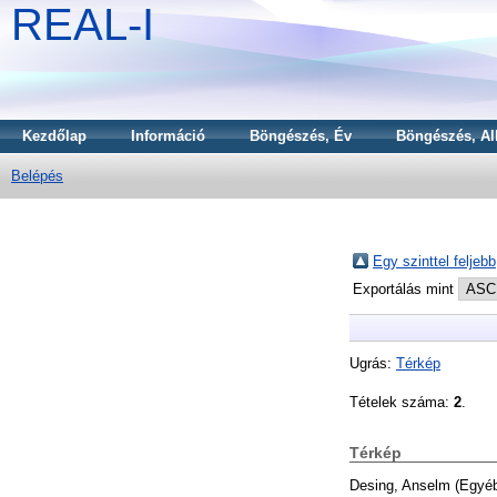
REAL-I
Kezdőlap
Információ
Böngészés, Év
Böngészés, Al
Belépés
Egy szinttel feljebb
Exportálás mint
Ugrás:
Térkép
Tételek száma:
2
.
Térkép
Desing, Anselm
(Egyé