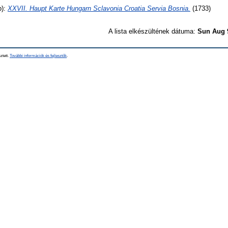
b):
XXVII. Haupt Karte Hungarn Sclavonia Croatia Servia Bosnia.
(1733)
A lista elkészültének dátuma:
Sun Aug 
ztett.
További információk és fejlesztők
.