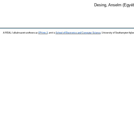
Desing, Anselm
(Egyé
A REAL-I alkalmazott szoftvere az
EPrints 3
, amit a
School of Electronics and Computer Science
, University of Southampton fejles