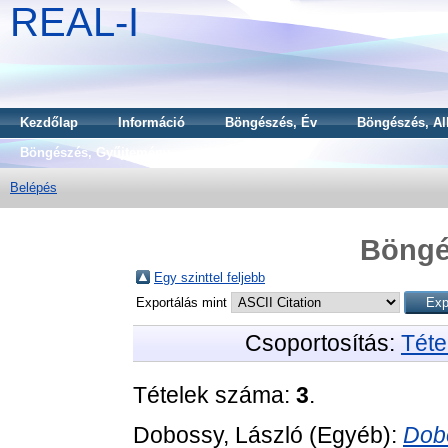
REAL-I
Kezdőlap
Információ
Böngészés, Év
Böngészés, Al
Böngészés, Gyűjtemény
Belépés
Böngé
Egy szinttel feljebb
Exportálás mint
Csoportosítás:
Téte
Tételek száma:
3
.
Dobossy, László
(Egyéb):
Dobo