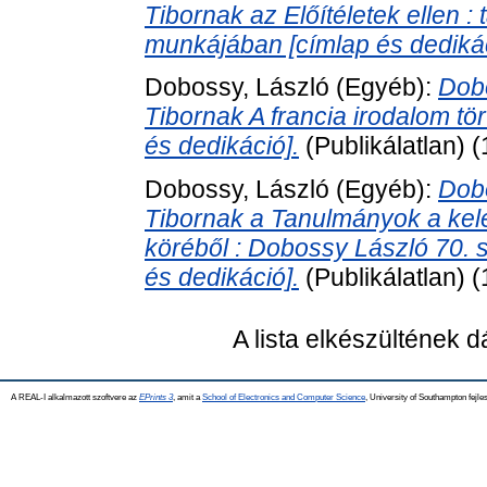
Tibornak az Előítéletek ellen 
munkájában [címlap és dedikác
Dobossy, László
(Egyéb):
Dobo
Tibornak A francia irodalom tö
és dedikáció].
(Publikálatlan) 
Dobossy, László
(Egyéb):
Dobo
Tibornak a Tanulmányok a kele
köréből : Dobossy László 70. 
és dedikáció].
(Publikálatlan) 
A lista elkészültének 
A REAL-I alkalmazott szoftvere az
EPrints 3
, amit a
School of Electronics and Computer Science
, University of Southampton fejles