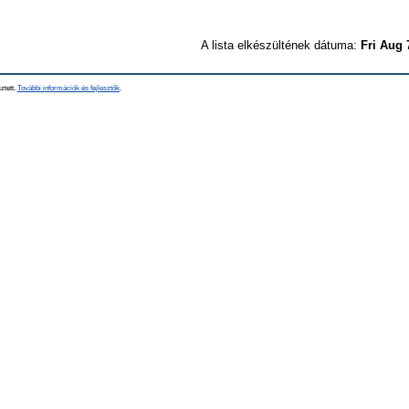
A lista elkészültének dátuma:
Fri Aug 
ztett.
További információk és fejlesztők
.