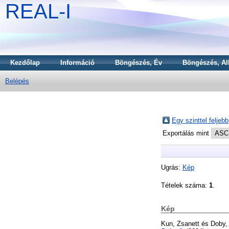
REAL-I
Kezdőlap
Információ
Böngészés, Év
Böngészés, Al
Belépés
Egy szinttel feljebb
Exportálás mint
Ugrás:
Kép
Tételek száma:
1
.
Kép
Kun, Zsanett
és
Doby,