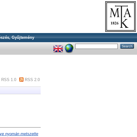
szés, Gyűjtemény
RSS 1.0
RSS 2.0
nye nyomán metszette