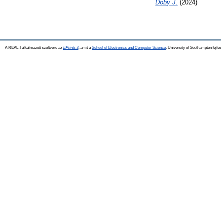
Doby J.
(2024)
A REAL-I alkalmazott szoftvere az
EPrints 3
, amit a
School of Electronics and Computer Science
, University of Southampton fejles