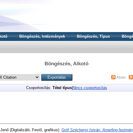
kotó
Böngészés, Intézmények
Böngészés, Típus
Böngé
Böngészés, Alkotó
Atom
Csoportosítás:
Tétel típus
|
Nincs csoportosítás
 Jenő
(Digitalizáló, Festő, grafikus):
Gróf Széchenyi István. Amerling festmé