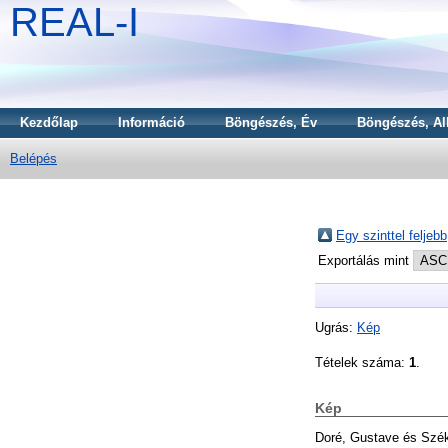
REAL-I
Kezdőlap
Információ
Böngészés, Év
Böngészés, Al
Belépés
Egy szinttel feljebb
Exportálás mint
Ugrás:
Kép
Tételek száma:
1
.
Kép
Doré, Gustave
és
Szék