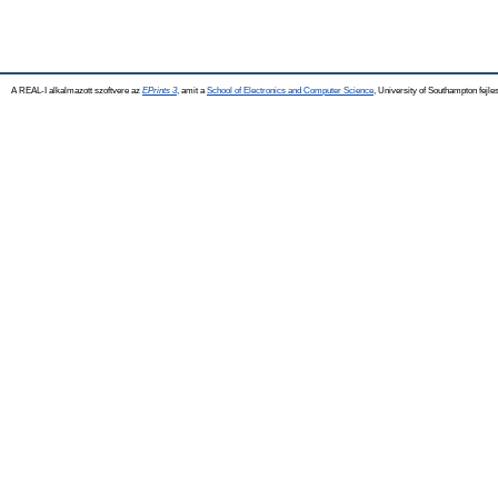
A REAL-I alkalmazott szoftvere az
EPrints 3
, amit a
School of Electronics and Computer Science
, University of Southampton fejles