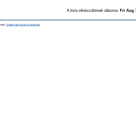
A lista elkészültének dátuma:
Fri Aug 
ztett.
További információk és fejlesztők
.