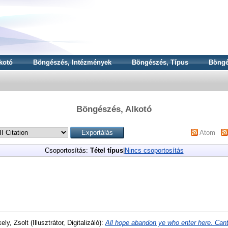
kotó
Böngészés, Intézmények
Böngészés, Típus
Böngé
Böngészés, Alkotó
Atom
Csoportosítás:
Tétel típus
|
Nincs csoportosítás
ely, Zsolt
(Illusztrátor, Digitalizáló):
All hope abandon ye who enter here. Canto 