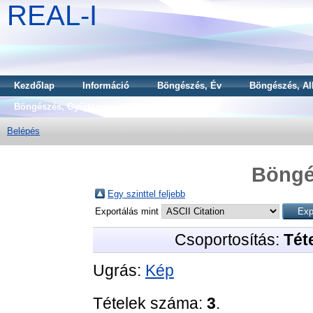
REAL-I
Kezdőlap
Információ
Böngészés, Év
Böngészés, Al
Böngészés, Gyűjtemény
Belépés
Böngé
Egy szinttel feljebb
Exportálás mint
Csoportosítás:
Téte
Ugrás:
Kép
Tételek száma:
3
.