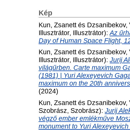
Kép
Kun, Zsanett
és
Dzsanibekov, V
Illusztrátor, Illusztrátor):
Az űrha
Day of Human Space Flight, 12 
Kun, Zsanett
és
Dzsanibekov, V
Illusztrátor, Illusztrátor):
Jurij 
világűrben. Carte maximum Ga
(1981) | Yuri Alexeyevich Gagar
maximum on the 20th anniversa
(2024)
Kun, Zsanett
és
Dzsanibekov, V
Szobrász, Szobrász):
Jurij Al
végző ember emlékműve Mosz
monument to Yuri Alexeyevich Ga