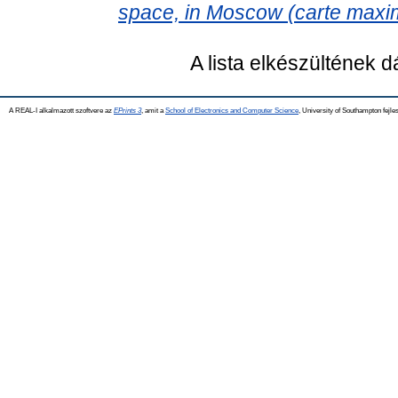
space, in Moscow (carte maxi
A lista elkészültének 
A REAL-I alkalmazott szoftvere az
EPrints 3
, amit a
School of Electronics and Computer Science
, University of Southampton fejles