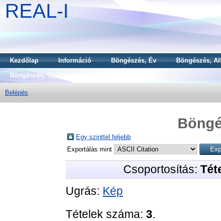
REAL-I
Kezdőlap
Információ
Böngészés, Év
Böngészés, Al
Böngészés, Gyűjtemény
Belépés
Böngé
Egy szinttel feljebb
Exportálás mint
Csoportosítás:
Téte
Ugrás:
Kép
Tételek száma:
3
.