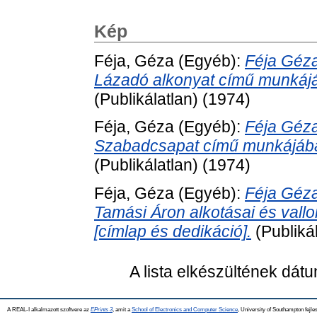
Kép
Féja, Géza
(Egyéb):
Féja Géz
Lázadó alkonyat című munkájá
(Publikálatlan) (1974)
Féja, Géza
(Egyéb):
Féja Géz
Szabadcsapat című munkájában
(Publikálatlan) (1974)
Féja, Géza
(Egyéb):
Féja Géz
Tamási Áron alkotásai és val
[címlap és dedikáció].
(Publiká
A lista elkészültének dát
A REAL-I alkalmazott szoftvere az
EPrints 3
, amit a
School of Electronics and Computer Science
, University of Southampton fejles