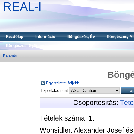
REAL-I
Kezdőlap
Információ
Böngészés, Év
Böngészés, Al
Böngészés, Gyűjtemény
Belépés
Böngé
Egy szinttel feljebb
Exportálás mint
Csoportosítás:
Téte
Tételek száma:
1
.
Wonsidler, Alexander Josef
é