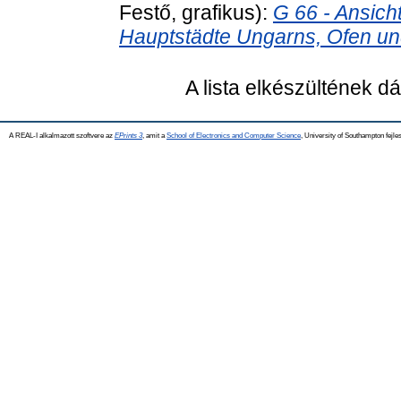
Festő, grafikus):
G 66 - Ansich
Hauptstädte Ungarns, Ofen un
A lista elkészültének 
A REAL-I alkalmazott szoftvere az
EPrints 3
, amit a
School of Electronics and Computer Science
, University of Southampton fejles