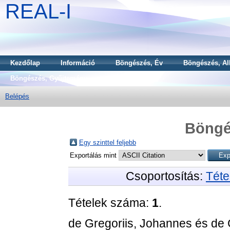
REAL-I
Kezdőlap
Információ
Böngészés, Év
Böngészés, Al
Böngészés, Gyűjtemény
Belépés
Böngé
Egy szinttel feljebb
Exportálás mint
Csoportosítás:
Téte
Tételek száma:
1
.
de Gregoriis, Johannes
és
de 