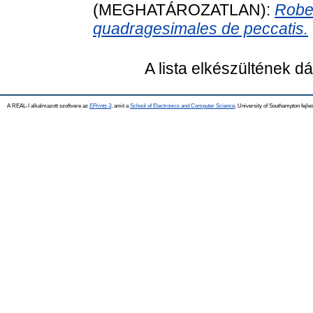
(MEGHATÁROZATLAN):
Robe
quadragesimales de peccatis.
A lista elkészültének 
A REAL-I alkalmazott szoftvere az
EPrints 3
, amit a
School of Electronics and Computer Science
, University of Southampton fejles