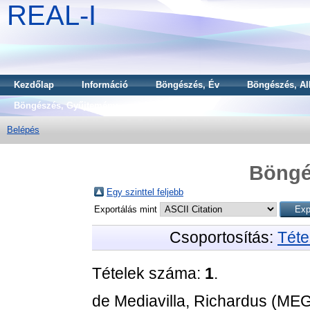
REAL-I
Kezdőlap
Információ
Böngészés, Év
Böngészés, Al
Böngészés, Gyűjtemény
Belépés
Böngé
Egy szinttel feljebb
Exportálás mint
Csoportosítás:
Téte
Tételek száma:
1
.
de Mediavilla, Richardus
(MEG