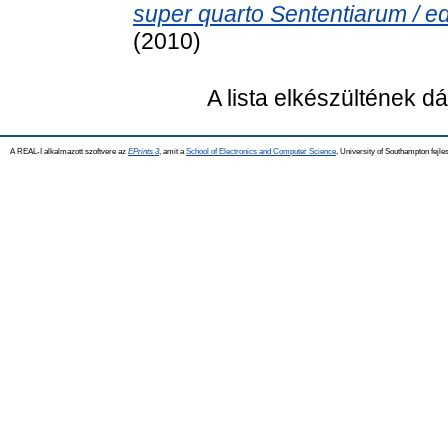
super quarto Sententiarum / e
(2010)
A lista elkészültének 
A REAL-I alkalmazott szoftvere az
EPrints 3
, amit a
School of Electronics and Computer Science
, University of Southampton fejles